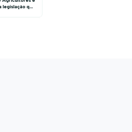
 Agricultores e
a legislação que
zação de mão de
obra