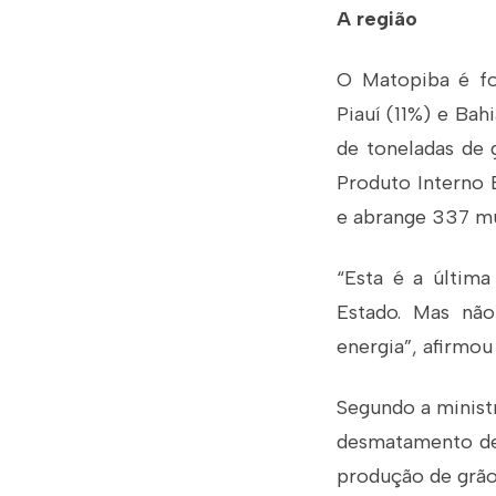
A região
O Matopiba é fo
Piauí (11%) e Bah
de toneladas de 
Produto Interno 
e abrange 337 mu
“Esta é a última
Estado. Mas não
energia”, afirmou
Segundo a minist
desmatamento dev
produção de grão