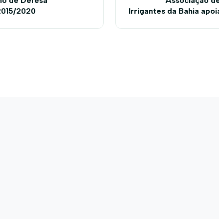
no de Defesa
Associação de
2015/2020
Irrigantes da Bahia apoi
regulamenta a terceiri