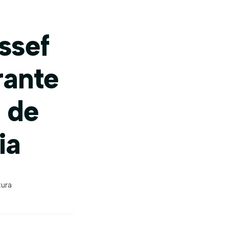
ssef
rante
 de
ia
tura