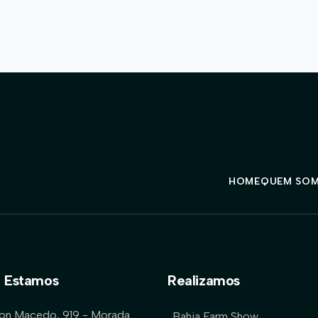
HOME
QUEM SO
 Estamos
Realizamos
lon Macedo, 919 - Morada
Bahia Farm Show