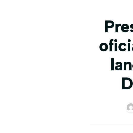
Pre
ofic
la
D