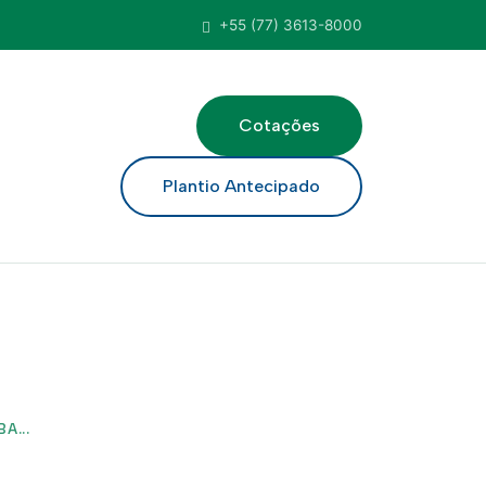
+55 (77) 3613-8000
Cotações
ar
Plantio Antecipado
A...