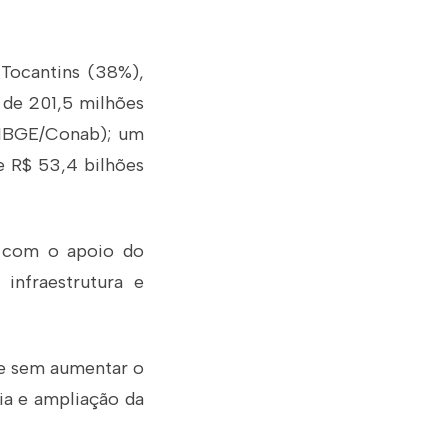
Tocantins (38%),
o de 201,5 milhões
s IBGE/Conab); um
e R$ 53,4 bilhões
ar com o apoio do
infraestrutura e
de sem aumentar o
ia e ampliação da