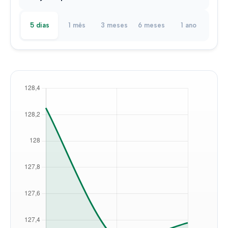
5 dias
1 mês
3 meses
6 meses
1 ano