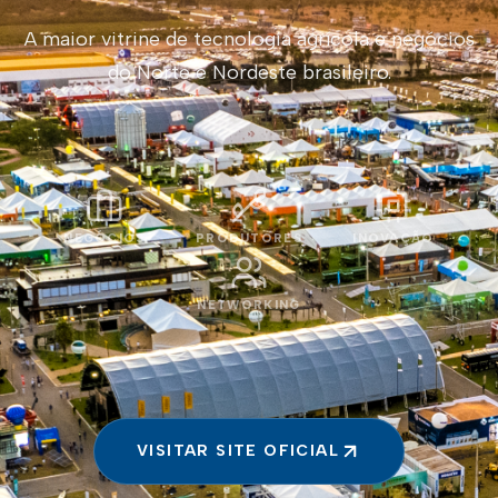
A maior vitrine de tecnologia agrícola e negócios
do Norte e Nordeste brasileiro.
NEGÓCIOS
PRODUTORES
INOVAÇÃO
NETWORKING
VISITAR SITE OFICIAL