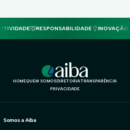
DE
RESPONSABILIDADE
INOVAÇÃO
PESQU
HOME
QUEM SOMOS
DIRETORIA
TRANSPARÊNCIA
PRIVACIDADE
Somos a Aiba