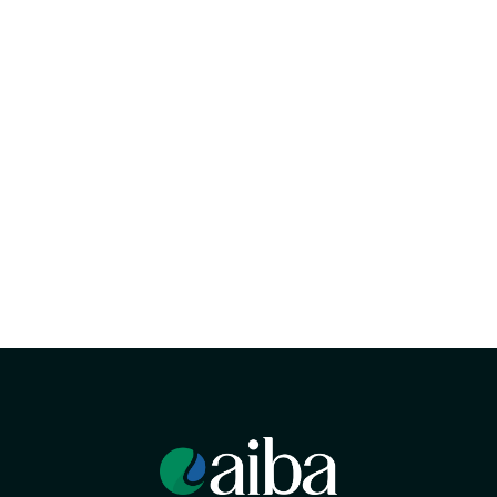
Boletim de Fruticultura
10/01/2023
•
1º Semestre/2023
Ler online
Download