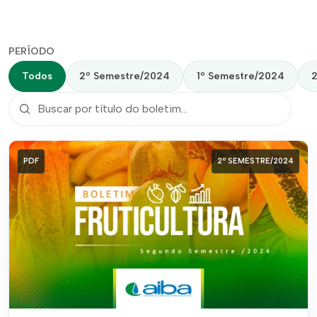
PERÍODO
Todos
2º Semestre/2024
1º Semestre/2024
2
PDF
2º SEMESTRE/2024