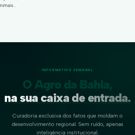
nimais…
INFORMATIVO SEMANAL
O Agro da Bahia,
na sua caixa de entrada.
Curadoria exclusiva dos fatos que moldam o
desenvolvimento regional. Sem ruído, apenas
inteligência institucional.