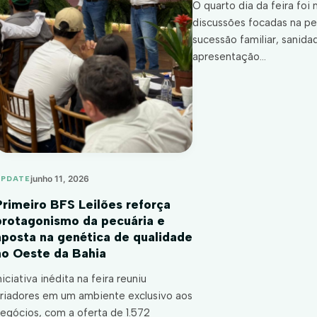
O quarto dia da feira foi
discussões focadas na pe
sucessão familiar, sanida
apresentação…
junho 11, 2026
UPDATE
Primeiro BFS Leilões reforça
protagonismo da pecuária e
aposta na genética de qualidade
no Oeste da Bahia
niciativa inédita na feira reuniu
riadores em um ambiente exclusivo aos
egócios, com a oferta de 1.572