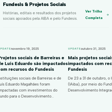
Fundesis & Projetos Sociais
Ver Trilha
Histórias, editais e resultados dos projetos
Completa
sociais apoiados pela AIBA e pelo Fundesis.
novembro 19, 2025
outubro 31, 2025
UPDATE
UPDATE
Projetos sociais de Barreiras e
Mais projetos sociai
de Luís Eduardo são impactados
impactados com rec
com recursos do Fundesis
Fundesis
nstituições sociais de Barreiras e de
De 23 a 31 de outubro, o I
uís Eduardo Magalhães foram
(IAiba), por meio do Fund
mpactadas com investimentos do
Desenvolvimento Integr
undo para o Desenvolvimento…