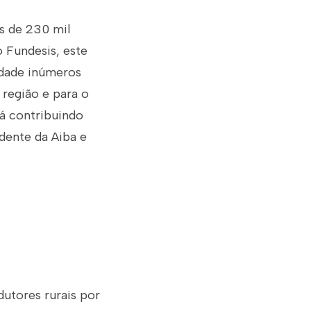
s de 230 mil
o Fundesis, este
idade inúmeros
 região e para o
tá contribuindo
dente da Aiba e
utores rurais por