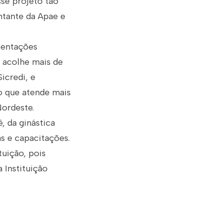
se projeto tão
ntante da Apae e
sentações
e acolhe mais de
icredi, e
o que atende mais
Nordeste.
, da ginástica
s e capacitações.
tuição, pois
 Instituição