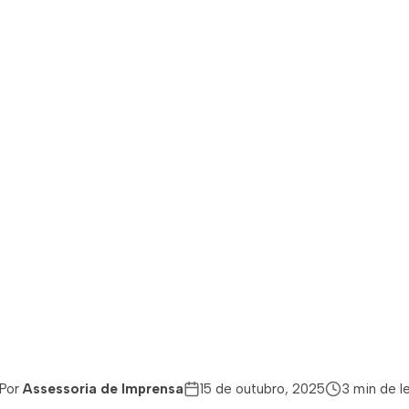
FUNDESIS
tuto Aiba lança Edi
2026 do Fundesis
,4 milhão em recu
ra financiar proje
sociais
Por
Assessoria de Imprensa
15 de outubro, 2025
3 min de le