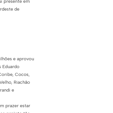
ui presente em
rdeste de
milhões e aprovou
ís Eduardo
Coribe, Cocos,
 Velho, Riachão
randi e
m prazer estar