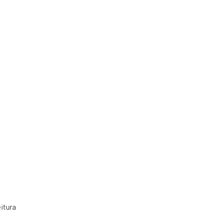
tal nº
 com
rsos
tos
itura