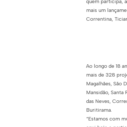
quem participa, 
mais um lançamen
Correntina, Tician
Ao longo de 18 an
mais de 328 proje
Magalhães, São De
Mansidão, Santa R
das Neves, Corren
Buritirama.
“Estamos com mui