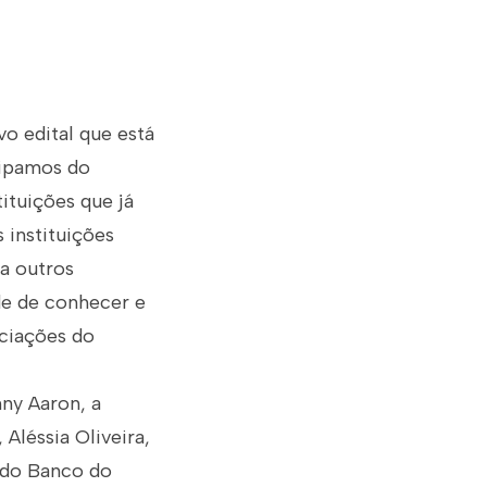
o edital que está
icipamos do
ituições que já
 instituições
ra outros
de de conhecer e
ociações do
ny Aaron, a
Aléssia Oliveira,
s do Banco do