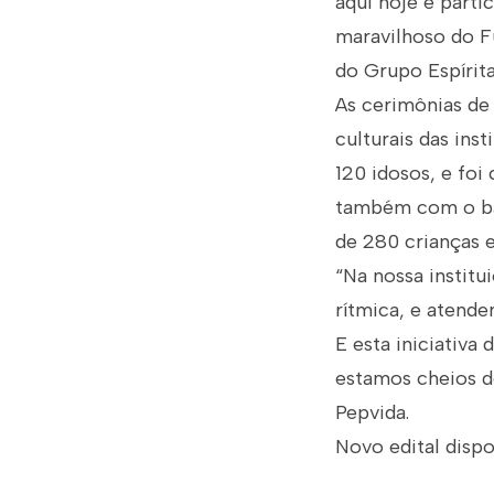
aqui hoje e part
maravilhoso do Fu
do Grupo Espírita
As cerimônias d
culturais das ins
120 idosos, e foi
também com o bal
de 280 crianças 
“Na nossa institui
rítmica, e atend
E esta iniciativa 
estamos cheios de
Pepvida.
Novo edital dispo