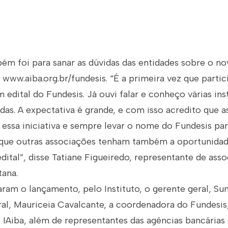
 foi para sanar as dúvidas das entidades sobre o nov
e www.aiba.org.br/fundesis. “É a primeira vez que part
edital do Fundesis. Já ouvi falar e conheço várias inst
s. A expectativa é grande, e com isso acredito que as
 essa iniciativa e sempre levar o nome do Fundesis pa
 que outras associações tenham também a oportunida
edital”, disse Tatiane Figueiredo, representante de ass
tana.
am o lançamento, pelo Instituto, o gerente geral, Sun
l, Mauriceia Cavalcante, a coordenadora do Fundesis, 
 IAiba, além de representantes das agências bancária