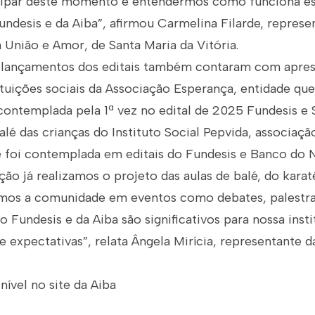
icipar deste momento e entendermos como funciona es
ndesis e da Aiba”, afirmou Carmelina Filarde, represe
 União e Amor, de Santa Maria da Vitória.
e lançamentos dos editais também contaram com apre
tituições sociais da Associação Esperança, entidade qu
 contemplada pela 1ª vez no edital de 2025 Fundesis e S
é das crianças do Instituto Social Pepvida, associaçã
e foi contemplada em editais do Fundesis e Banco do 
ção já realizamos o projeto das aulas de balé, do karatê
emos a comunidade em eventos como debates, palestra
do Fundesis e da Aiba são significativos para nossa insti
 expectativas”, relata Ângela Mirícia, representante da
nível no site da Aiba