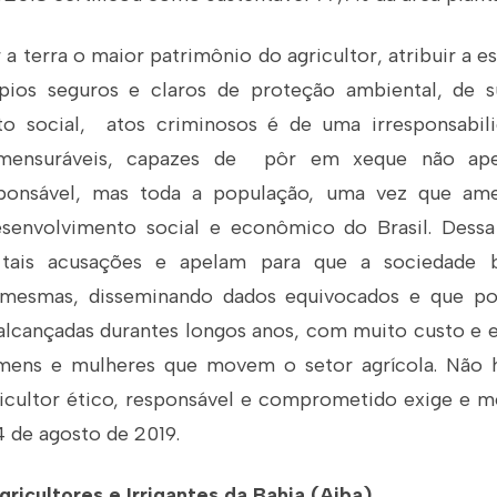
a terra o maior patrimônio do agricultor, atribuir a
ípios seguros e claros de proteção ambiental, de s
 social, atos criminosos é de uma irresponsabil
imensuráveis, capazes de pôr em xeque não ap
ponsável, mas toda a população, uma vez que am
esenvolvimento social e econômico do Brasil. Dessa
ais acusações e apelam para que a sociedade br
 mesmas, disseminando dados equivocados e que p
 alcançadas durantes longos anos, com muito custo e e
mens e mulheres que movem o setor agrícola. Não 
ricultor ético, responsável e comprometido exige e
4 de agosto de 2019.
ricultores e Irrigantes da Bahia (Aiba)