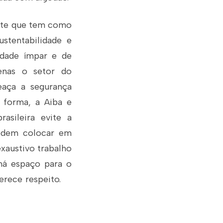
 este que tem como
ustentabilidade e
idade ímpar e de
enas o setor do
eaça a segurança
 forma, a Aiba e
asileira evite a
odem colocar em
xaustivo trabalho
há espaço para o
 merece respeito.