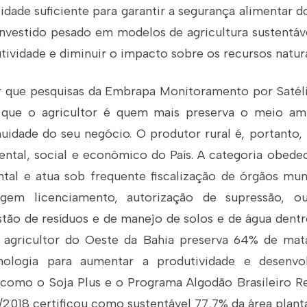
idade suficiente para garantir a segurança alimentar d
investido pesado em modelos de agricultura sustentáv
ividade e diminuir o impacto sobre os recursos natura
 que pesquisas da Embrapa Monitoramento por Satélit
 que o agricultor é quem mais preserva o meio amb
uidade do seu negócio. O produtor rural é, portanto,
iental, social e econômico do País. A categoria obede
ntal e atua sob frequente fiscalização de órgãos muni
igem licenciamento, autorização de supressão, o
tão de resíduos e de manejo de solos e de água dentr
 agricultor do Oeste da Bahia preserva 64% de mat
nologia para aumentar a produtividade e desenvo
, como o Soja Plus e o Programa Algodão Brasileiro R
7/2018 certificou como sustentável 77,7% da área plan