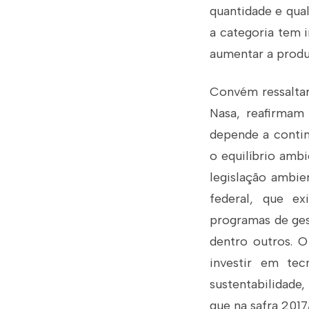
quantidade e qual
a categoria tem 
aumentar a produt
Convém ressaltar
Nasa, reafirmam
depende a contin
o equilíbrio amb
legislação ambie
federal, que ex
programas de ges
dentro outros. O
investir em tec
sustentabilidade
que na safra 201