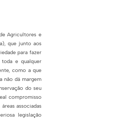
de Agricultores e
a), que junto aos
riedade para fazer
 toda e qualquer
iente, como a que
hia não dá margem
onservação do seu
 real compromisso
 áreas associadas
riosa legislação