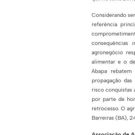
Considerando ser 
referência princ
comprometimento
consequências 
agronegócio res
alimentar e o d
Abapa rebatem t
propagação das
risco conquistas
por parte de ho
retrocesso. O ag
Barreiras (BA), 2
Associação de Ag