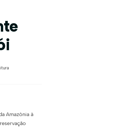
nte
ói
itura
 da Amazônia à
preservação