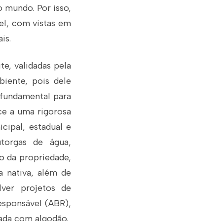
o mundo. Por isso,
el, com vistas em
is.
e, validadas pela
iente, pois dele
 fundamental para
ce a uma rigorosa
cipal, estadual e
utorgas de água,
o da propriedade,
a nativa, além de
lver projetos de
esponsável (ABR),
tada com algodão.