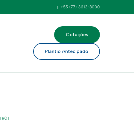
+55 (77) 3613-8000
Cotações
ar
Plantio Antecipado
TRÓI