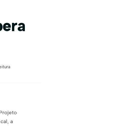
pera
eitura
 Projeto
cal, a