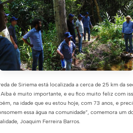
eda de Siriema está localizada a cerca de 25 km da se
 Aiba é muito importante, e eu fico muito feliz com iss
bém, na idade que eu estou hoje, com 73 anos, e preci
consomem essa água na comunidade”, comemora um do
lidade, Joaquim Ferreira Barros.