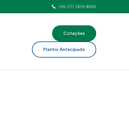
+55 (77) 3613-8000
Cotações
ar
Plantio Antecipado