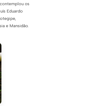
á contemplou os
Luís Eduardo
Cotegipe,
sia e Mansidão.