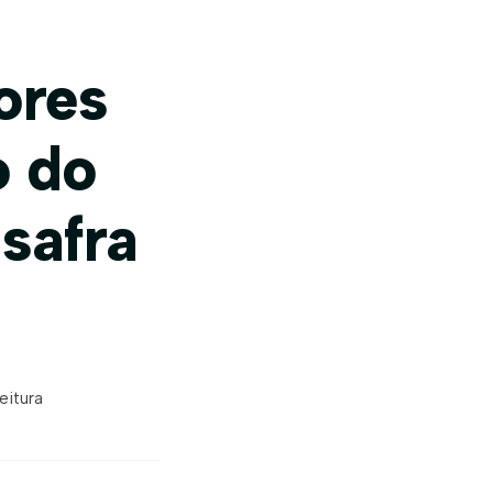
ores
o do
safra
eitura