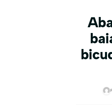
Aba
bai
bicu