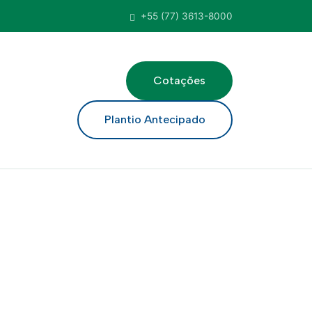
+55 (77) 3613-8000
Cotações
ar
Plantio Antecipado