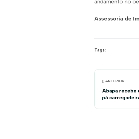
andamento no oes
Assessoria de I
Tags:
ANTERIOR
Abapa recebe d
pá carregadeir
atividades de 
propriedades r