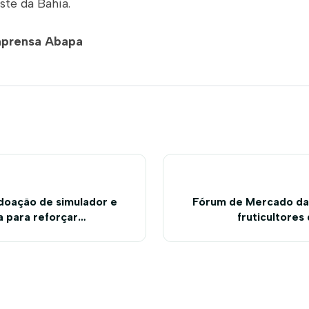
te da Bahia.
mprensa Abapa
oação de simulador e
Fórum de Mercado da
a para reforçar
fruticultores
treinamento para
urais do oeste da Bahia