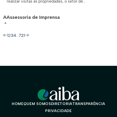
realizar visitas às propriedades, o setor de...
A
Assessoria de Imprensa
1
2
3
4
…
721
HOME
QUEM SOMOS
DIRETORIA
TRANSPARÊNCIA
PRIVACIDADE