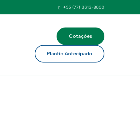
+55 (77) 3613-8000
Cotações
ar
Plantio Antecipado