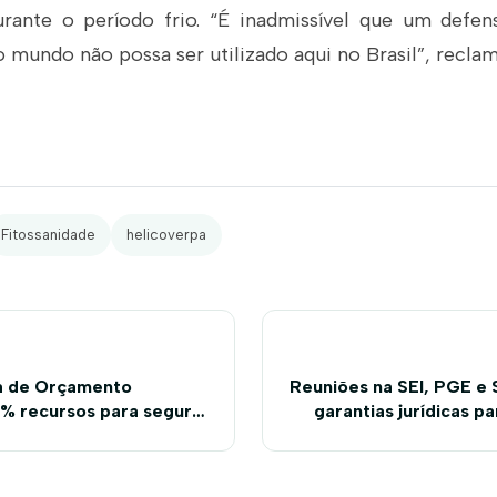
ante o período frio. “É inadmissível que um defens
o mundo não possa ser utilizado aqui no Brasil”, recla
Fitossanidade
helicoverpa
a de Orçamento
Reuniões na SEI, PGE e
% recursos para seguro
garantias jurídicas pa
agricu