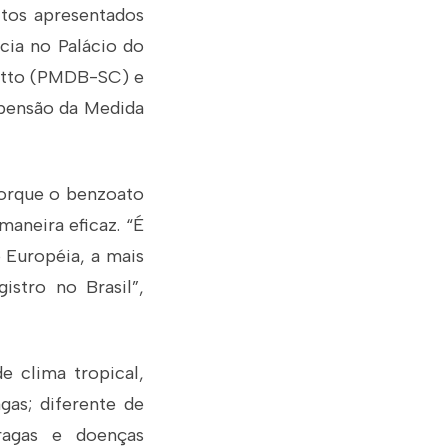
tos apresentados
cia no Palácio do
latto (PMDB-SC) e
spensão da Medida
porque o benzoato
aneira eficaz. “É
o Européia, a mais
istro no Brasil”,
e clima tropical,
gas; diferente de
ragas e doenças