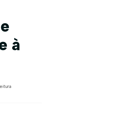
de
e à
eitura