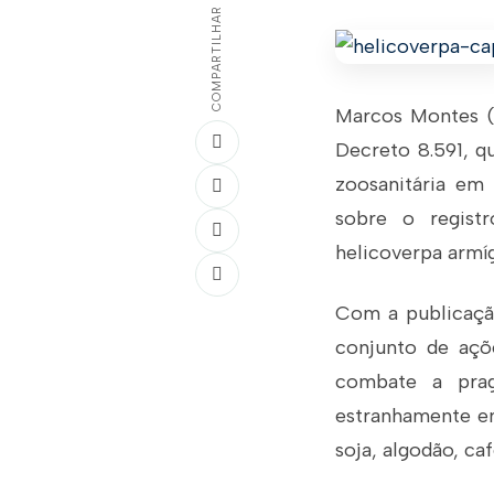
COMPARTILHAR
Marcos Montes (P
Decreto 8.591, q
zoosanitária em 
sobre o regist
helicoverpa armíg
Com a publicação
conjunto de açõ
combate a prag
estranhamente em
soja, algodão, ca