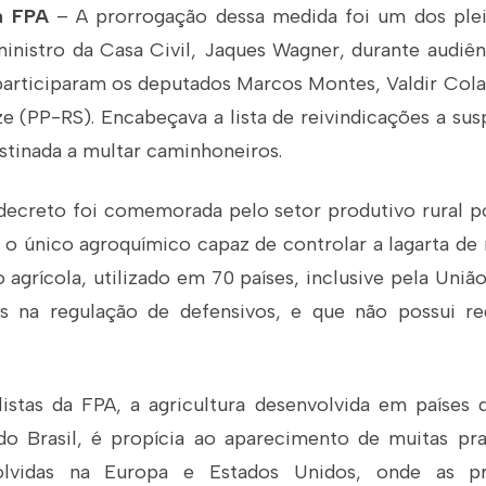
a FPA
– A prorrogação dessa medida foi um dos plei
inistro da Casa Civil, Jaques Wagner, durante audiên
 participaram os deputados Marcos Montes, Valdir Co
ze (PP-RS). Encabeçava a lista de reivindicações a su
stinada a multar caminhoneiros.
decreto foi comemorada pelo setor produtivo rural 
o único agroquímico capaz de controlar a lagarta de m
 agrícola, utilizado em 70 países, inclusive pela Uniã
s na regulação de defensivos, e que não possui reg
istas da FPA, a agricultura desenvolvida em países d
 Brasil, é propícia ao aparecimento de muitas pra
volvidas na Europa e Estados Unidos, onde as p