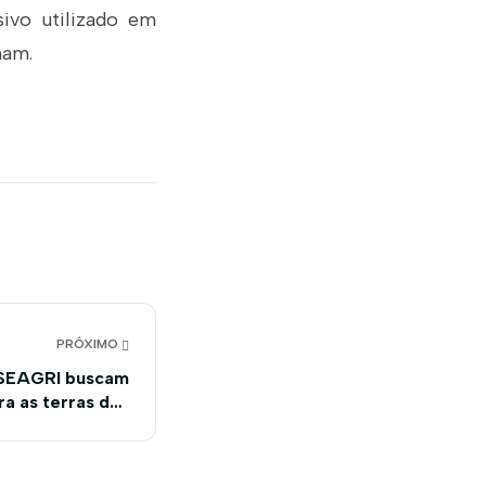
ivo utilizado em
mam.
PRÓXIMO
 SEAGRI buscam
ra as terras dos
ltores do Oeste