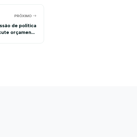
PRÓXIMO
ssão de política
scute orçamento
União para 2018