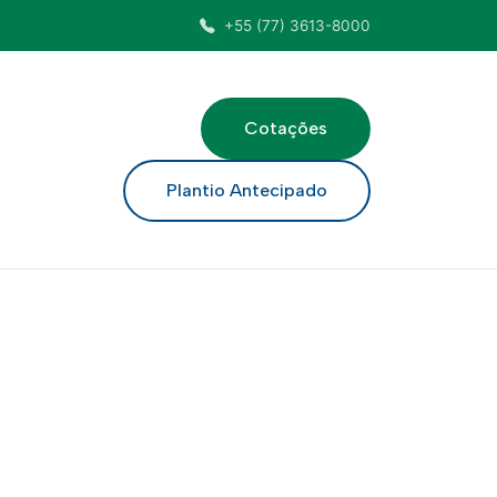
+55 (77) 3613-8000
Cotações
ar
Plantio Antecipado