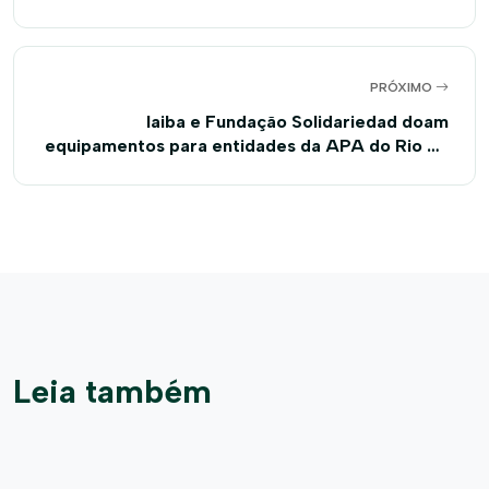
documentário produzido pela Tv Justiça em
Brasília
PRÓXIMO
Iaiba e Fundação Solidariedad doam
equipamentos para entidades da APA do Rio de
Janeiro
Leia também