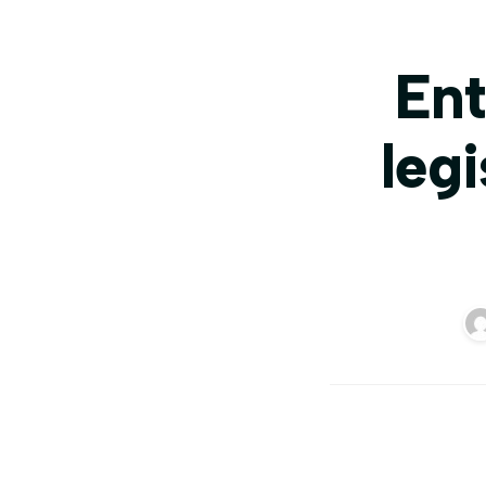
Ent
leg