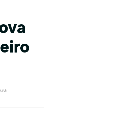
nova
eiro
tura