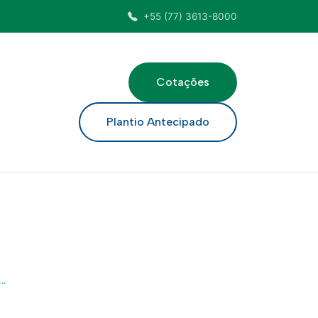
+55 (77) 3613-8000
Cotações
ar
Plantio Antecipado
..