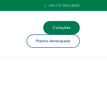
+55 (77) 3613-8000
Cotações
ar
Plantio Antecipado