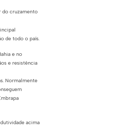
ir do cruzamento
incipal
ão de todo o país.
Bahia e no
ãos e resistência
ras. Normalmente
conseguem
 Embrapa
odutividade acima