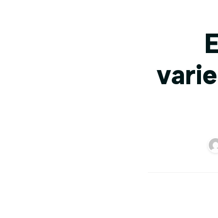
E
varie