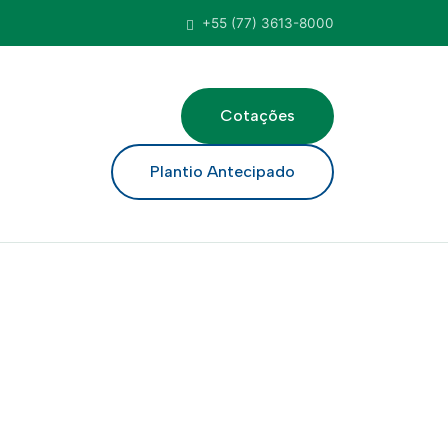
+55 (77) 3613-8000
Cotações
ar
Plantio Antecipado