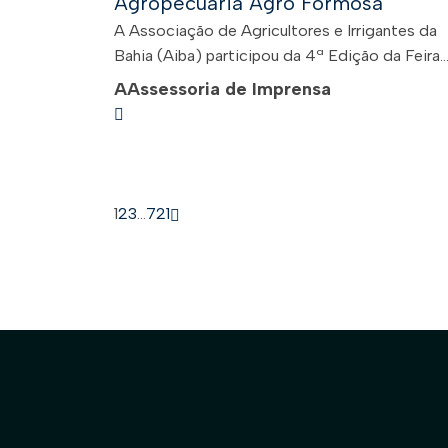
Agropecuária Agro Formosa
A Associação de Agricultores e Irrigantes da
Bahia (Aiba) participou da 4ª Edição da Feira..
A
Assessoria de Imprensa
1
2
3
…
721