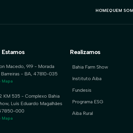
HOME
QUEM SO
 Estamos
Realizamos
lon Macedo, 919 - Morada
Bahia Farm Show
 Barreiras - BA, 47810-035
Instituto Aiba
o Mapa
Fundesis
2 KM 535 - Complexo Bahia
Programa ESG
how, Luís Eduardo Magalhães
 47850-000
Aiba Rural
o Mapa