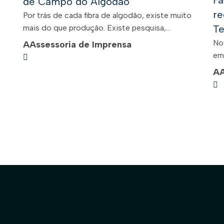
Fa
de Campo do Algodão
re
Por trás de cada fibra de algodão, existe muito
.
mais do que produção. Existe pesquisa,...
Te
No
A
Assessoria de Imprensa
em 
A