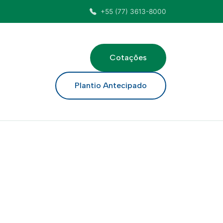
+55 (77) 3613-8000
Cotações
ar
Plantio Antecipado