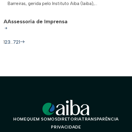
Barreiras, gerida pelo Instituto Aiba (Iaiba),...
A
Assessoria de Imprensa
1
2
3
…
721
HOME
QUEM SOMOS
DIRETORIA
TRANSPARÊNCIA
PRIVACIDADE