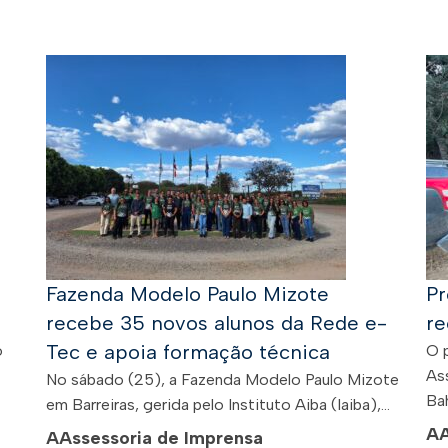
Fazenda Modelo Paulo Mizote
Pr
recebe 35 novos alunos da Rede e-
re
Tec e apoia formação técnica
o
O 
As
No sábado (25), a Fazenda Modelo Paulo Mizote
Bah
em Barreiras, gerida pelo Instituto Aiba (Iaiba),...
A
A
Assessoria de Imprensa