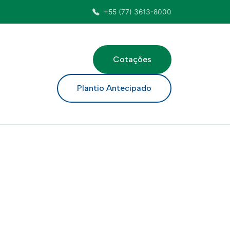
+55 (77) 3613-8000
Cotações
ar
Plantio Antecipado