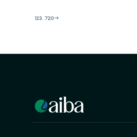
1
2
3
…
720