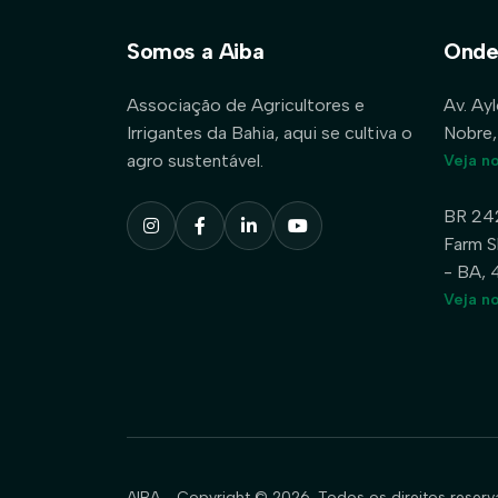
Somos a Aiba
Onde
Associação de Agricultores e
Av. Ay
Irrigantes da Bahia, aqui se cultiva o
Nobre,
agro sustentável.
Veja n
BR 24
Farm S
- BA,
Veja n
AIBA - Copyright © 2026. Todos os direitos reserv