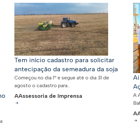
Tem início cadastro para solicitar
antecipação da semeadura da soja
Ai
Começou no dia 1º e segue até o dia 31 de
agosto o cadastro para...
Ag
no
A 
A
Assessoria de Imprensa
Bah
A
 a