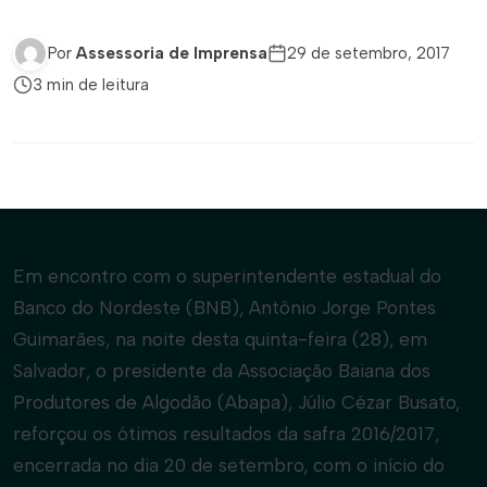
Por
Assessoria de Imprensa
29 de setembro, 2017
3 min de leitura
Em encontro com o superintendente estadual do
Banco do Nordeste (BNB), Antônio Jorge Pontes
Guimarães, na noite desta quinta-feira (28), em
Salvador, o presidente da Associação Baiana dos
Produtores de Algodão (Abapa), Júlio Cézar Busato,
reforçou os ótimos resultados da safra 2016/2017,
encerrada no dia 20 de setembro, com o início do