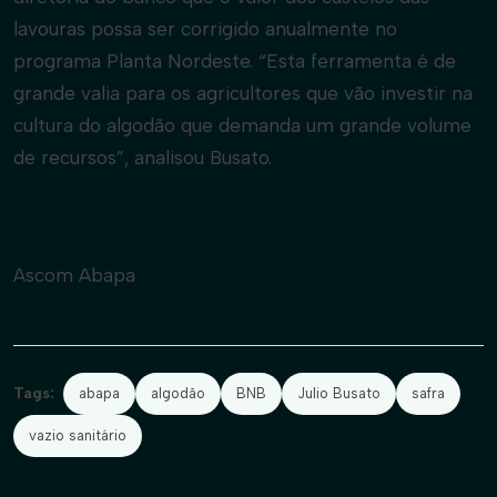
lavouras possa ser corrigido anualmente no
programa Planta Nordeste. “Esta ferramenta é de
grande valia para os agricultores que vão investir na
cultura do algodão que demanda um grande volume
de recursos”, analisou Busato.
Ascom Abapa
Tags:
abapa
algodão
BNB
Julio Busato
safra
vazio sanitário