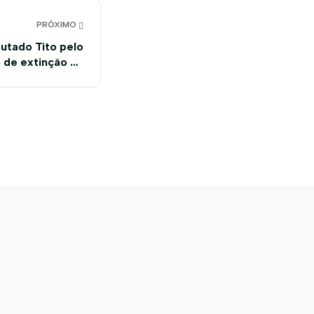
PRÓXIMO
utado Tito pelo
 de extinção da
a de Cristópolis