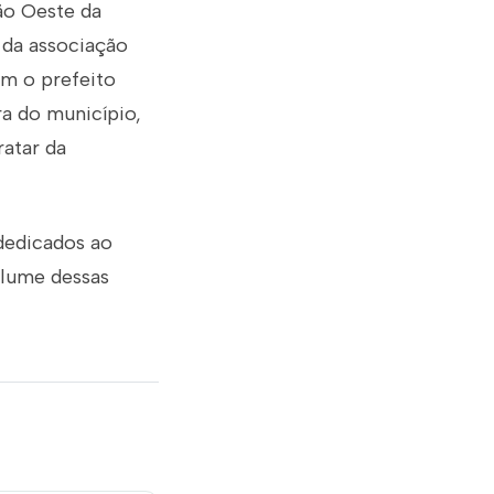
ião Oeste da
a da associação
om o prefeito
ra do município,
ratar da
dedicados ao
volume dessas