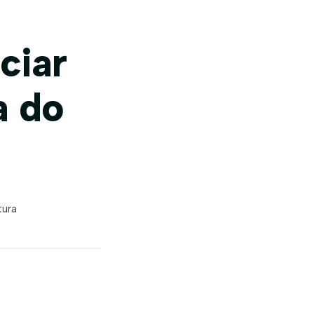
ciar
a do
tura