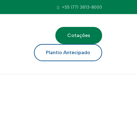
+55 (77) 3613-8000
Cotações
ar
Plantio Antecipado