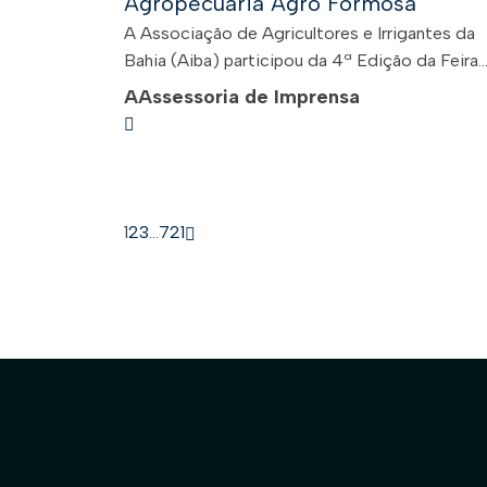
Agropecuária Agro Formosa
A Associação de Agricultores e Irrigantes da
Bahia (Aiba) participou da 4ª Edição da Feira..
A
Assessoria de Imprensa
1
2
3
…
721