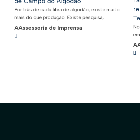
Fa
de Campo do Algodão
re
Por trás de cada fibra de algodão, existe muito
.
mais do que produção. Existe pesquisa,...
Te
No
A
Assessoria de Imprensa
em 
A