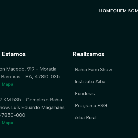
HOME
QUEM SO
 Estamos
Realizamos
lon Macedo, 919 - Morada
Bahia Farm Show
 Barreiras - BA, 47810-035
Instituto Aiba
o Mapa
Fundesis
2 KM 535 - Complexo Bahia
Programa ESG
how, Luís Eduardo Magalhães
 47850-000
Aiba Rural
o Mapa