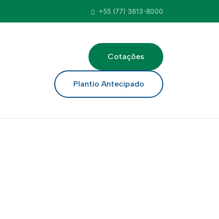
+55 (77) 3613-8000
Cotações
ar
Plantio Antecipado