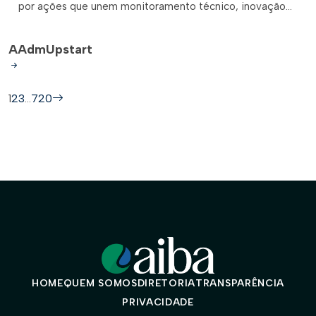
por ações que unem monitoramento técnico, inovação...
A
AdmUpstart
1
2
3
…
720
HOME
QUEM SOMOS
DIRETORIA
TRANSPARÊNCIA
PRIVACIDADE