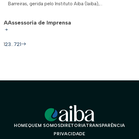
Barreiras, gerida pelo Instituto Aiba (Iaiba),...
A
Assessoria de Imprensa
1
2
3
…
721
HOME
QUEM SOMOS
DIRETORIA
TRANSPARÊNCIA
PRIVACIDADE