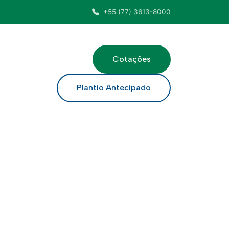
+55 (77) 3613-8000
Cotações
ar
Plantio Antecipado