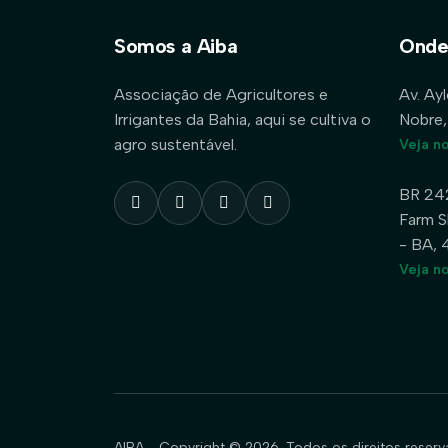
Somos a Aiba
Onde
Associação de Agricultores e
Av. Ay
Irrigantes da Bahia, aqui se cultiva o
Nobre,
agro sustentável.
Veja n
BR 24
Farm S
- BA,
Veja n
AIBA - Copyright © 2026. Todos os direitos reserv