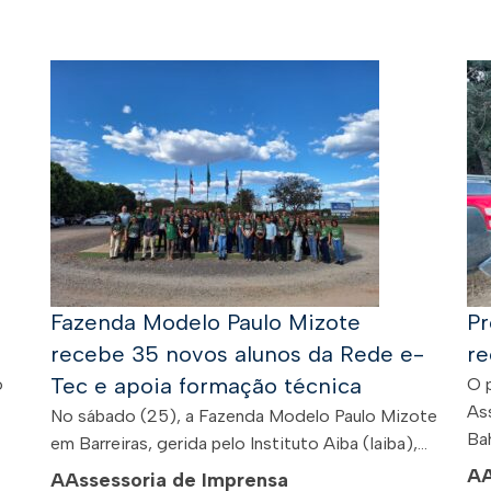
Fazenda Modelo Paulo Mizote
Pr
recebe 35 novos alunos da Rede e-
re
Tec e apoia formação técnica
o
O 
As
No sábado (25), a Fazenda Modelo Paulo Mizote
Bah
em Barreiras, gerida pelo Instituto Aiba (Iaiba),...
A
A
Assessoria de Imprensa