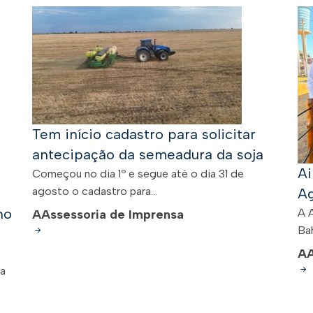
Tem início cadastro para solicitar
antecipação da semeadura da soja
Ai
Começou no dia 1º e segue até o dia 31 de
agosto o cadastro para...
Ag
no
A 
A
Assessoria de Imprensa
Bah
A
 a