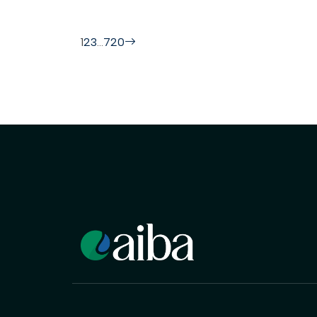
1
2
3
…
720