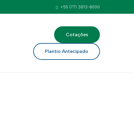
+55 (77) 3613-8000
Cotações
ar
Plantio Antecipado