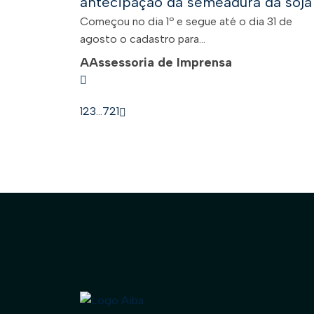
antecipação da semeadura da soja
Começou no dia 1º e segue até o dia 31 de
agosto o cadastro para...
A
Assessoria de Imprensa
1
2
3
…
721