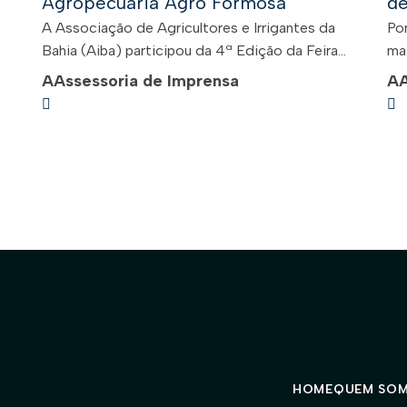
Agropecuária Agro Formosa
d
A Associação de Agricultores e Irrigantes da
Por
Bahia (Aiba) participou da 4ª Edição da Feira...
mai
A
Assessoria de Imprensa
A
HOME
QUEM SO