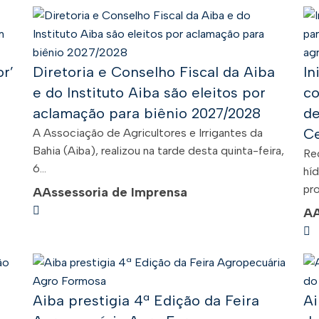
r’
Diretoria e Conselho Fiscal da Aiba
In
e do Instituto Aiba são eleitos por
co
aclamação para biênio 2027/2028
de
Ce
A Associação de Agricultores e Irrigantes da
Bahia (Aiba), realizou na tarde desta quinta-feira,
Re
6...
híd
pro
A
Assessoria de Imprensa
A
Aiba prestigia 4ª Edição da Feira
Ai