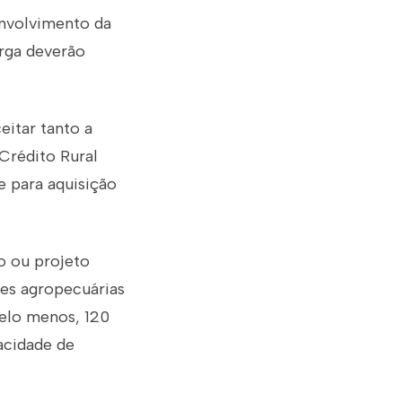
envolvimento da
arga deverão
eitar tanto a
 Crédito Rural
e para aquisição
o ou projeto
des agropecuárias
elo menos, 120
acidade de