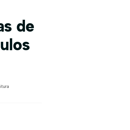
as de
ulos
itura