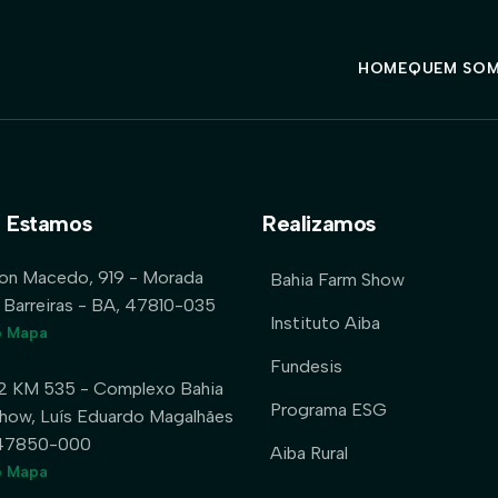
HOME
QUEM SO
 Estamos
Realizamos
lon Macedo, 919 - Morada
Bahia Farm Show
 Barreiras - BA, 47810-035
Instituto Aiba
o Mapa
Fundesis
2 KM 535 - Complexo Bahia
Programa ESG
how, Luís Eduardo Magalhães
 47850-000
Aiba Rural
o Mapa