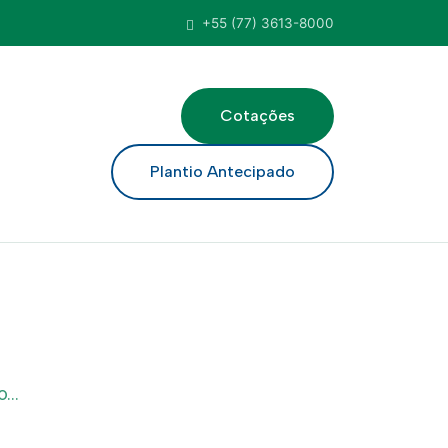
+55 (77) 3613-8000
Cotações
ar
Plantio Antecipado
...