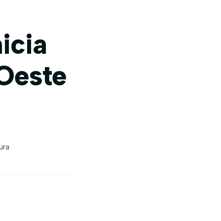
icia
 Oeste
ura