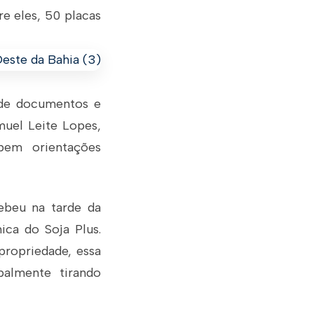
re eles, 50 placas
e de documentos e
muel Leite Lopes,
bem orientações
ebeu na tarde da
ica do Soja Plus.
propriedade, essa
palmente tirando