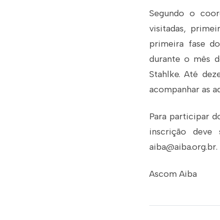
Segundo o coord
visitadas, prime
primeira fase d
durante o mês de
Stahlke. Até dez
acompanhar as a
Para participar d
inscrição deve
aiba@aiba.org.br.
Ascom Aiba