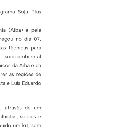
grama Soja Plus
hia (Aiba) e pela
omeçou no dia 07,
tas técnicas para
ão socioambiental
nicos da Aiba e da
rer as regiões de
sta e Luís Eduardo
a, através de um
histas, sociais e
ibuído um kit, sem