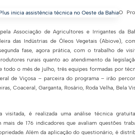
O Pro
 pela Associação de Agricultores e Irrigantes da Ba
leira das Indústrias de Óleos Vegetais (Abiove), c
 segunda fase, agora prática, com o trabalho de visi
rodutores rurais quanto ao atendimento da legislaç
te todo o mês de julho, três equipes formadas por téc
eral de Viçosa – parceira do programa – irão percor
iras, Coaceral, Garganta, Rosário, Roda Velha, Bela Vi
 visitada, é realizada uma análise técnica gratuit
 mais de 176 indicadores que avaliam questões trabal
priedade. Além da aplicação do questionário, é distr