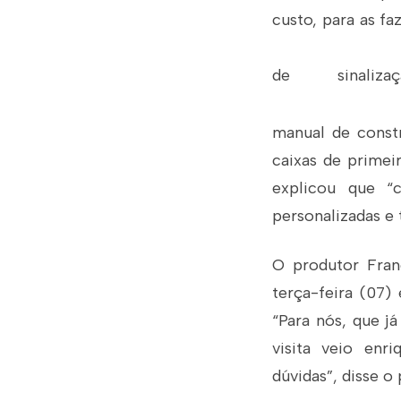
custo, para as fa
de sinalizaç
manual de constr
caixas de primei
explicou que “
personalizadas e 
O produtor Fran
terça-feira (07)
“Para nós, que j
visita veio enr
dúvidas”, disse o