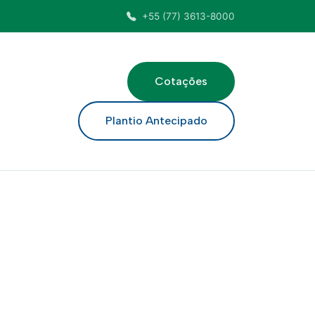
+55 (77) 3613-8000
Cotações
ar
Plantio Antecipado