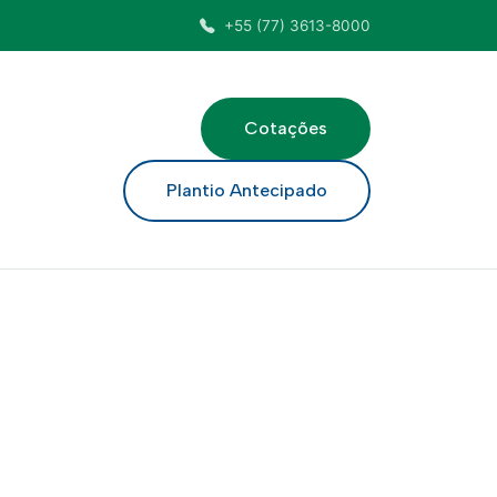
+55 (77) 3613-8000
Cotações
ar
Plantio Antecipado