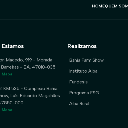
HOME
QUEM SO
 Estamos
Realizamos
lon Macedo, 919 - Morada
Bahia Farm Show
 Barreiras - BA, 47810-035
Instituto Aiba
o Mapa
Fundesis
2 KM 535 - Complexo Bahia
Programa ESG
how, Luís Eduardo Magalhães
 47850-000
Aiba Rural
o Mapa