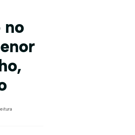
 no
menor
ho,
o
eitura