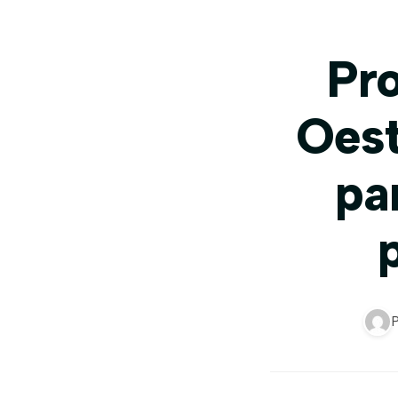
Pr
Oest
pa