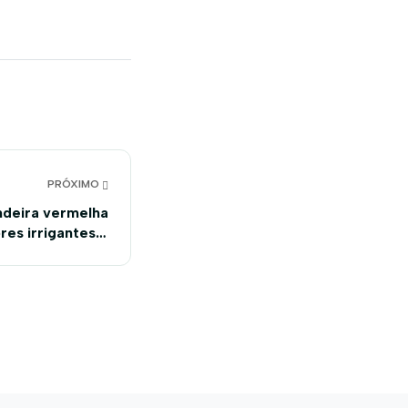
PRÓXIMO
ndeira vermelha
res irrigantes e
aquicultores