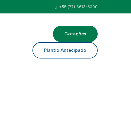
+55 (77) 3613-8000
Cotações
ar
Plantio Antecipado