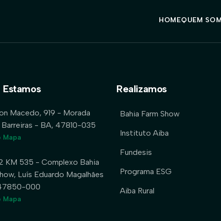
HOME
QUEM SO
 Estamos
Realizamos
lon Macedo, 919 - Morada
Bahia Farm Show
 Barreiras - BA, 47810-035
Instituto Aiba
o Mapa
Fundesis
2 KM 535 - Complexo Bahia
Programa ESG
how, Luís Eduardo Magalhães
 47850-000
Aiba Rural
o Mapa