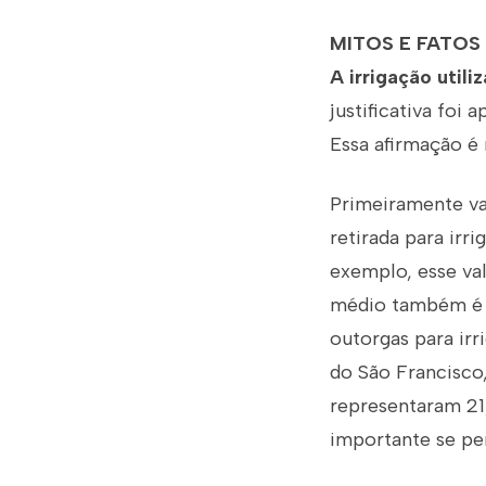
MITOS E FATOS
A irrigação util
justificativa foi 
Essa afirmação é 
Primeiramente va
retirada para irr
exemplo, esse val
médio também é m
outorgas para irr
do São Francisco,
representaram 21,
importante se pe