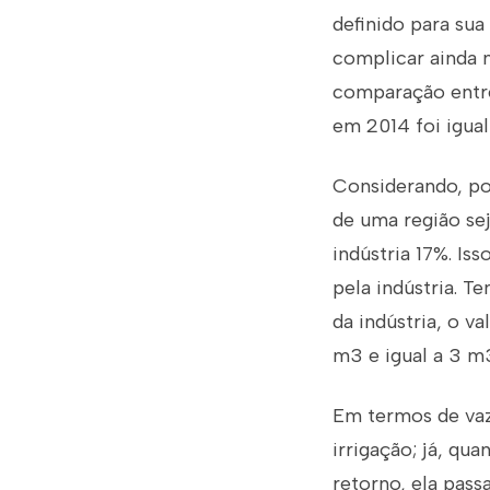
definido para sua
complicar ainda m
comparação entre 
em 2014 foi igual
Considerando, po
de uma região sej
indústria 17%. Is
pela indústria. T
da indústria, o v
m3 e igual a 3 m3
Em termos de vazã
irrigação; já, qu
retorno, ela pass