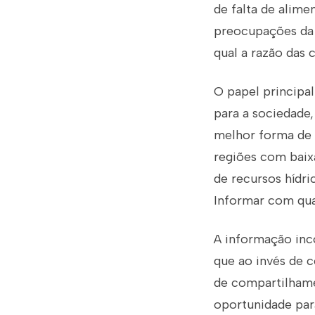
de falta de alim
preocupações da h
qual a razão das 
O papel principa
para a sociedade,
melhor forma de s
regiões com baixa
de recursos hídri
Informar com qual
A informação inco
que ao invés de 
de compartilhame
oportunidade par