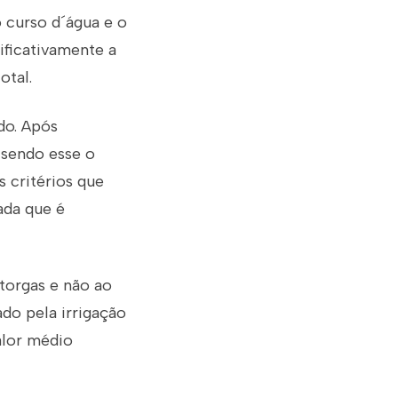
o curso d´água e o
ificativamente a
otal.
do. Após
 sendo esse o
 critérios que
ada que é
torgas e não ao
ado pela irrigação
alor médio