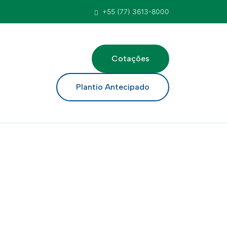
+55 (77) 3613-8000
Cotações
ar
Plantio Antecipado