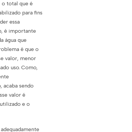
 o total que é
bilizado para fins
nder essa
o, é importante
da água que
problema é que o
se valor, menor
nado uso. Como,
ente
o, acaba sendo
sse valor é
utilizado e o
io adequadamente