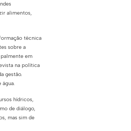
andes
ir alimentos,
nformação técnica
tes sobre a
ncipalmente em
vista na política
a gestão.
 água.
rsos hídricos,
imo de diálogo,
os, mas sim de