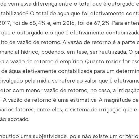
de vem essa diferença entre o total que é outorgado e
abilizado? O total de água que foi efetivamente conta
2017, foi de 68,4% e, em 2016, foi de 67,2%. Para ente
o que é outorgado e o que é efetivamente contabilizad
to de vazão de retorno. A vazão de retorno é a parte 
nancial hídrico, podendo, em tese, ser reutilizada. O 
ara a vazão de retorno é empírico. Quanto maior for es
e de água efetivamente contabilizada para um determi
 divulgado pela mídia se refere ao valor que é efetivam
setor com menor vazão de retorno, no caso, a irrigaçã
. A vazão de retorno é uma estimativa. A magnitude de
ários fatores, entre eles, o sistema de irrigação que é 
ção adotado.
embutido uma subjetividade, pois não existe um critér