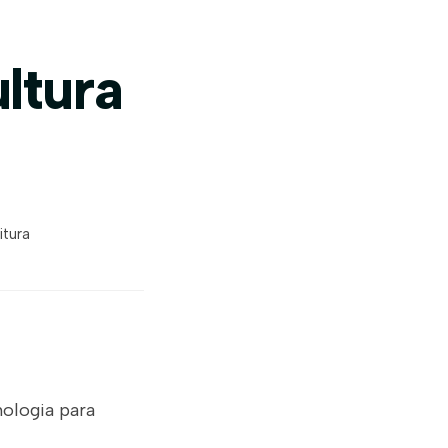
ltura
itura
nologia para