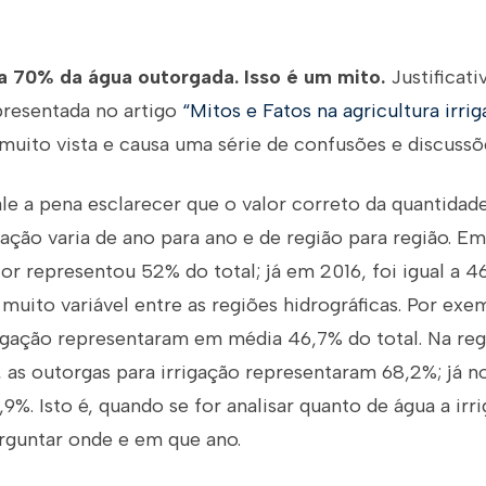
iza 70% da água outorgada. Isso é um mito.
Justificat
apresentada no artigo
“Mitos e Fatos na agricultura irrig
muito vista e causa uma série de confusões e discussõ
le a pena esclarecer que o valor correto da quantidad
igação varia de ano para ano e de região para região. E
or representou 52% do total; já em 2016, foi igual a 4
uito variável entre as regiões hidrográficas. Por exe
igação representaram em média 46,7% do total. Na reg
 as outorgas para irrigação representaram 68,2%; já n
9%. Isto é, quando se for analisar quanto de água a irri
rguntar onde e em que ano.