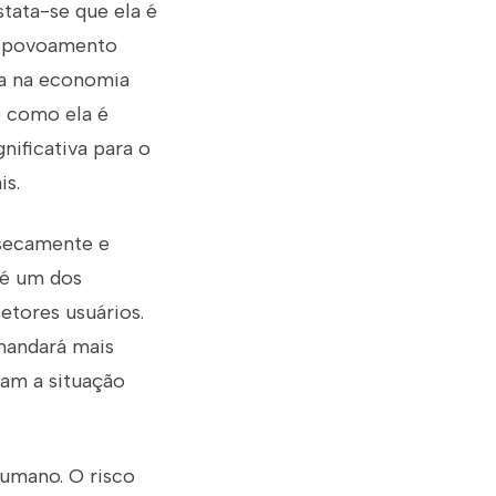
tata-se que ela é
 o povoamento
ada na economia
e como ela é
nificativa para o
is.
nsecamente e
 é um dos
etores usuários.
mandará mais
cam a situação
humano. O risco