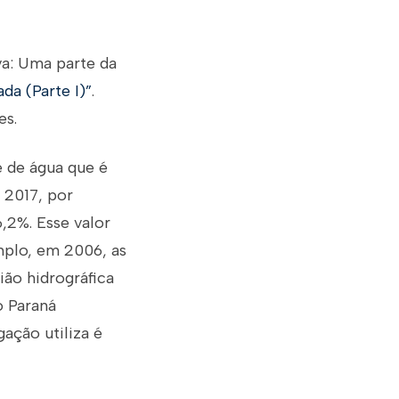
iva: Uma parte da
ada (Parte I)”
.
es.
e de água que é
m 2017, por
6,2%. Esse valor
mplo, em 2006, as
ião hidrográfica
o Paraná
gação utiliza é