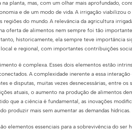
a na planta, mas, com um olhar mais aprofundado, cons
onomia e de um modo de vida. A irrigação viabilizou
as regiões do mundo. A relevância da agricultura irrig
e na oferta de alimentos nem sempre foi tão important
tanto, historicamente, ela sempre teve importância sig
local e regional, com importantes contribuições socia
limento é complexa. Esses dois elementos estão intri
conectados. A complexidade inerente a essa interação
es e disputas, muitas vezes desnecessárias, entre os s
ições atuais, o aumento na produção de alimentos de
tido que a ciência é fundamental, as inovações modifi
ando produzir mais sem aumentar as demandas hídricas.
são elementos essenciais para a sobrevivência do ser 