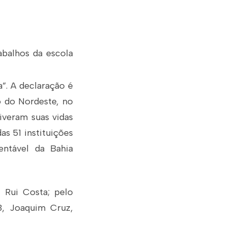
abalhos da escola
”. A declaração é
o do Nordeste, no
iveram suas vidas
as 51 instituições
entável da Bahia
 Rui Costa; pelo
B, Joaquim Cruz,