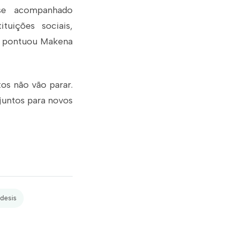
sse acompanhado
tuições sociais,
”, pontuou Makena
os não vão parar.
juntos para novos
ndesis