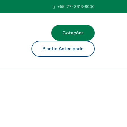
+55 (77) 3613-8000
Cotações
ar
Plantio Antecipado