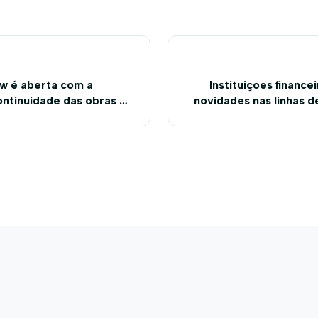
w é aberta com a
Instituições financ
ntinuidade das obras da
novidades nas linhas d
produtor na 