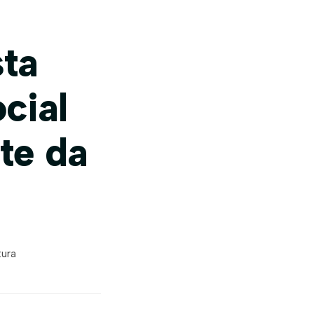
ta
cial
te da
tura