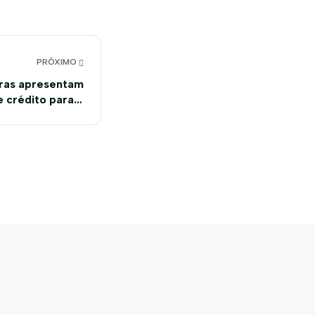
PRÓXIMO
eiras apresentam
e crédito para o
Bahia Farm Show