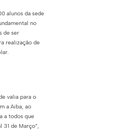
00 alunos da sede
Fundamental no
s de ser
ra realização de
lar.
de valia para o
m a Aiba, ao
ta a todos que
l 31 de Março”,