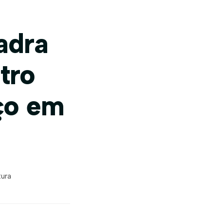
adra
tro
ço em
tura