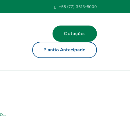
+55 (77) 3613-8000
Cotações
ar
Plantio Antecipado
...