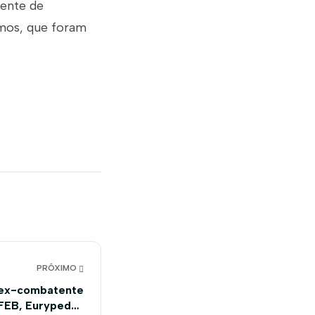
gente de
mos, que foram
PRÓXIMO
a ex-combatente
 FEB, Eurypedes