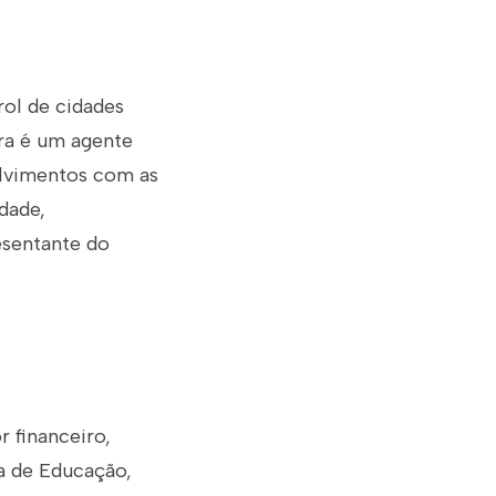
rol de cidades
bra é um agente
olvimentos com as
dade,
esentante do
 financeiro,
ia de Educação,