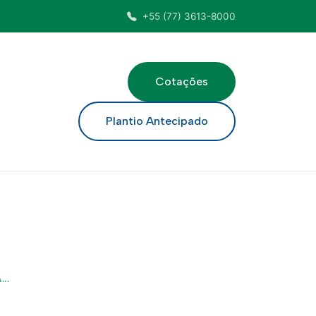
+55 (77) 3613-8000
Cotações
ar
Plantio Antecipado
..