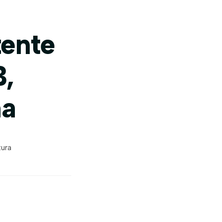
tente
B,
na
tura