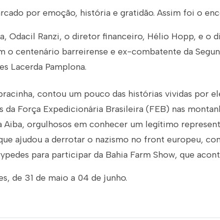
do por emoção, história e gratidão. Assim foi o enc
a, Odacil Ranzi, o diretor financeiro, Hélio Hopp, e o d
om o centenário barreirense e ex-combatente da Segu
des Lacerda Pamplona.
 pracinha, contou um pouco das histórias vividas por e
ras da Força Expedicionária Brasileira (FEB) nas montanh
a Aiba, orgulhosos em conhecer um legítimo represent
a que ajudou a derrotar o nazismo no front europeu, co
ypedes para participar da Bahia Farm Show, que acon
s, de 31 de maio a 04 de junho.