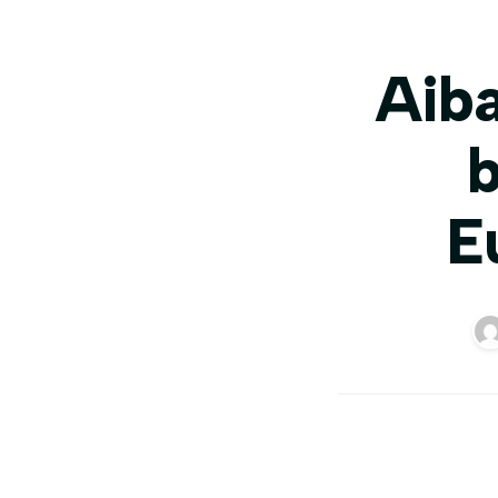
Aiba
b
E