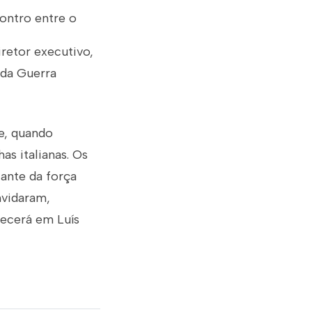
ontro entre o
iretor executivo,
nda Guerra
le, quando
as italianas. Os
ante da força
nvidaram,
tecerá em Luís