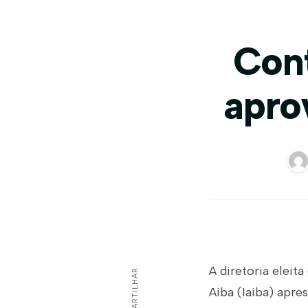
Cont
apro
A diretoria eleita
COMPARTILHAR
Aiba (Iaiba) apr