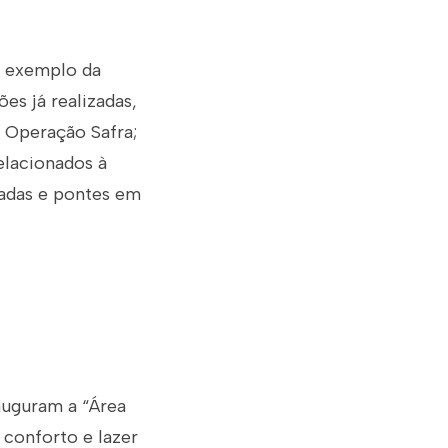
a exemplo da
es já realizadas,
 Operação Safra;
elacionados à
adas e pontes em
auguram a “Área
 conforto e lazer