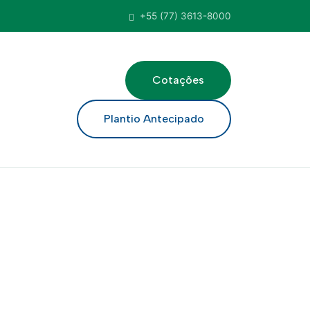
+55 (77) 3613-8000
Cotações
ar
Plantio Antecipado