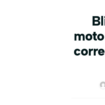
Bl
motor
corre