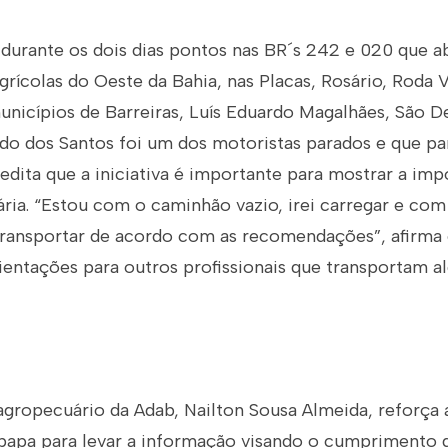
urante os dois dias pontos nas BR´s 242 e 020 que a
agrícolas do Oeste da Bahia, nas Placas, Rosário, Roda 
unicípios de Barreiras, Luís Eduardo Magalhães, São D
do dos Santos foi um dos motoristas parados e que par
redita que a iniciativa é importante para mostrar a imp
tária. “Estou com o caminhão vazio, irei carregar e co
transportar de acordo com as recomendações”, afirma 
rientações para outros profissionais que transportam a
 agropecuário da Adab, Nailton Sousa Almeida, reforça
bapa para levar a informação visando o cumprimento d