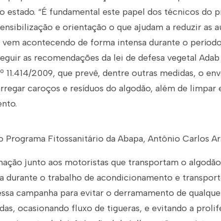
do estado. “É fundamental este papel dos técnicos do 
 sensibilização e orientação o que ajudam a reduzir as 
e vem acontecendo de forma intensa durante o período
seguir as recomendações da lei de defesa vegetal Ada
nº 11.414/2009, que prevê, dentre outras medidas, o e
regar caroços e resíduos do algodão, além de limpar e
nto.
 Programa Fitossanitário da Abapa, Antônio Carlos Ara
rmação junto aos motoristas que transportam o algodão
a durante o trabalho de acondicionamento e transporte
essa campanha para evitar o derramamento de qualque
das, ocasionando fluxo de tigueras, e evitando a proli