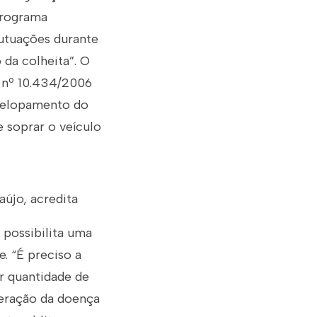
programa
autuações durante
 da colheita”. O
b nº 10.434/2006
nvelopamento do
 soprar o veículo
újo, acredita
 possibilita uma
. “É preciso a
r quantidade de
feração da doença