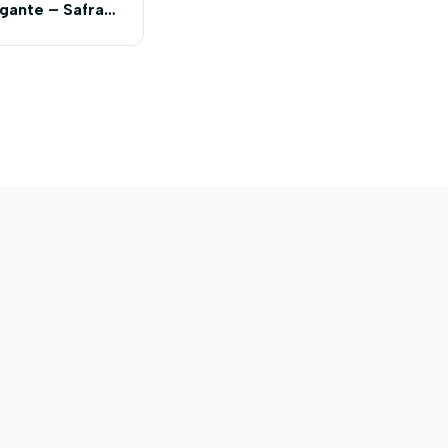
gante – Safra –
2020/2021