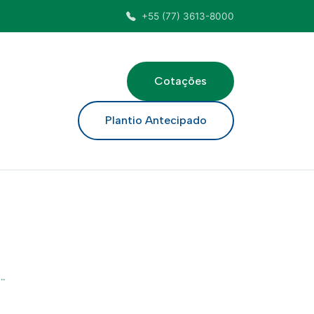
+55 (77) 3613-8000
Cotações
ar
Plantio Antecipado
.