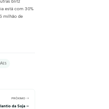
utras blitz
ahia está com 30%
,5 milhão de
HÃES
PRÓXIMO
lantio da Soja –