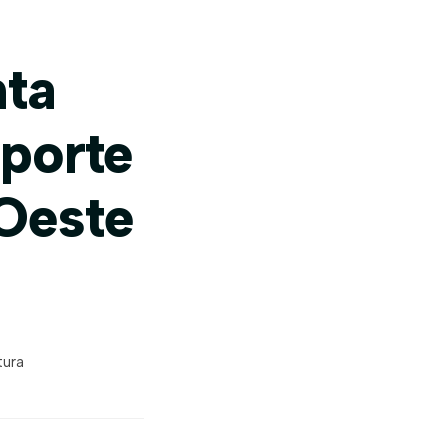
nta
sporte
 Oeste
tura