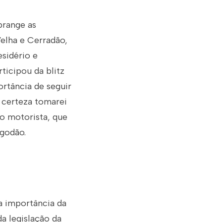
brange as
Velha e Cerradão,
esidério e
ticipou da blitz
ortância de seguir
m certeza tomarei
o motorista, que
lgodão.
 a importância da
a legislação da