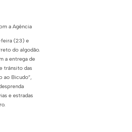
com a Agência
feira (23) e
rreto do algodão.
m a entrega de
 trânsito das
o ao Bicudo”,
 desprenda
ias e estradas
ro.