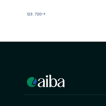
1
2
3
…
720