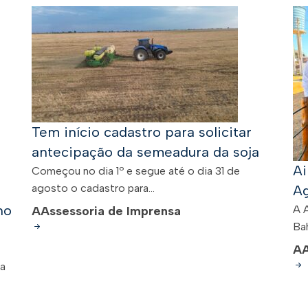
Tem início cadastro para solicitar
antecipação da semeadura da soja
Ai
Começou no dia 1º e segue até o dia 31 de
agosto o cadastro para...
Ag
no
A 
A
Assessoria de Imprensa
Bah
A
 a