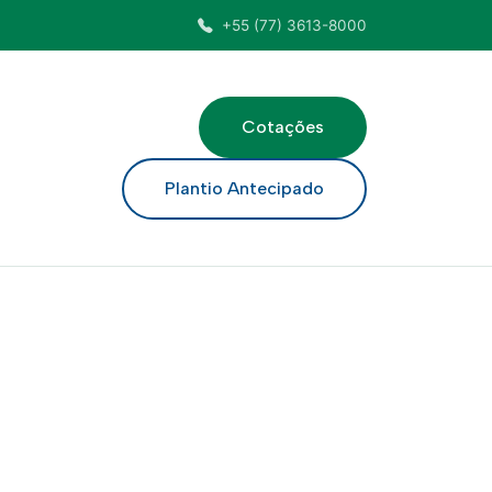
+55 (77) 3613-8000
Cotações
ar
Plantio Antecipado