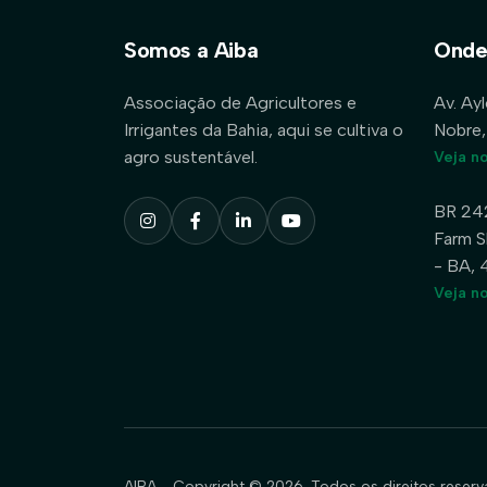
Somos a Aiba
Onde
Associação de Agricultores e
Av. Ay
Irrigantes da Bahia, aqui se cultiva o
Nobre,
agro sustentável.
Veja n
BR 24
Farm S
- BA,
Veja n
AIBA - Copyright © 2026. Todos os direitos reserv