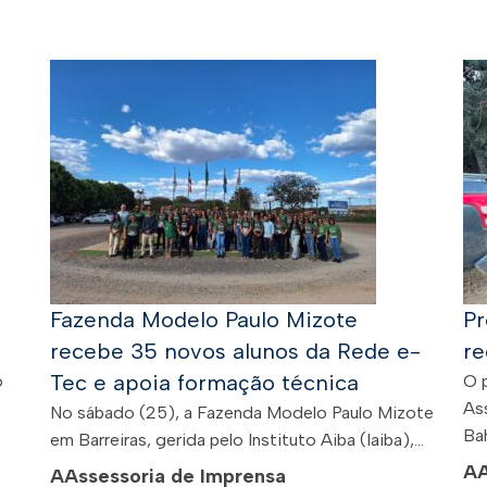
Fazenda Modelo Paulo Mizote
Pr
recebe 35 novos alunos da Rede e-
re
Tec e apoia formação técnica
o
O 
As
No sábado (25), a Fazenda Modelo Paulo Mizote
Bah
em Barreiras, gerida pelo Instituto Aiba (Iaiba),...
A
A
Assessoria de Imprensa