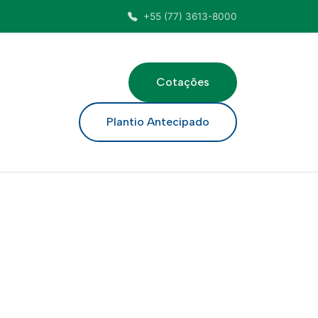
+55 (77) 3613-8000
Cotações
ar
Plantio Antecipado