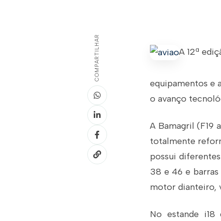
COMPARTILHAR
A 12ª edi
equipamentos e av
o avanço tecnoló
A Bamagril (F19 
totalmente reform
possui diferente
38 e 46 e barras
motor dianteiro,
No estande i18 