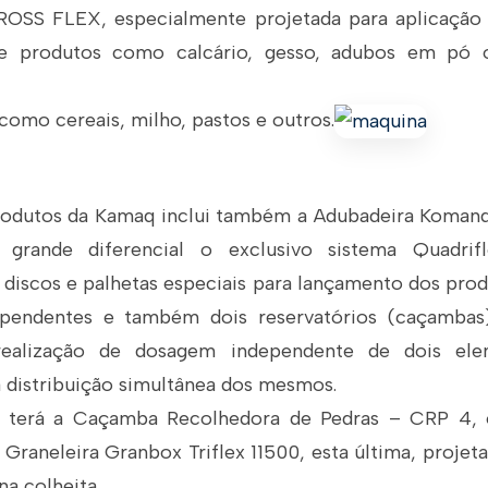
SS FLEX, especialmente projetada para aplicação
de produtos como calcário, gesso, adubos em pó
 como cereais, milho, pastos e outros.
rodutos da Kamaq inclui também a Adubadeira Koman
rande diferencial o exclusivo sistema Quadri
 discos e palhetas especiais para lançamento dos prod
ependentes e também dois reservatórios (caçambas) 
realização de dosagem independente de dois ele
a distribuição simultânea dos mesmos.
 terá a Caçamba Recolhedora de Pedras – CRP 4, 
Graneleira Granbox Triflex 11500, esta última, projet
a colheita.