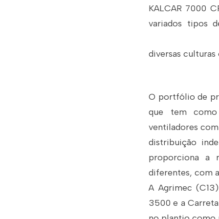
KALCAR 7000 CRO
variados tipos 
diversas culturas
O portfólio de p
que tem como g
ventiladores com
distribuição ind
proporciona a 
diferentes, com 
A Agrimec (C13)
3500 e a Carreta 
no plantio como n