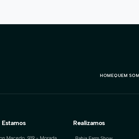
HOME
QUEM SO
 Estamos
Realizamos
lon Macedo, 919 - Morada
Bahia Farm Show