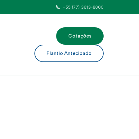
+55 (77) 3613-8000
Cotações
ar
Plantio Antecipado