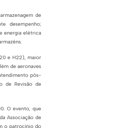
e armazenagem de
nte desempenho;
 energia elétrica
armazéns.
20 e H22), maior
 Além de aeronaves
 atendimento pós-
o de Revisão de
00. O evento, que
 da Associação de
om o patrocínio do