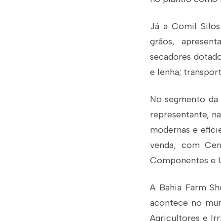
Já a Comil Silo
grãos, apresen
secadores dotado
e lenha; transpor
No segmento da 
representante, na
modernas e efici
venda, com Cen
Componentes e U
A Bahia Farm Sho
acontece no muni
Agricultores e Ir