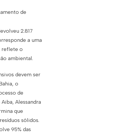
ssamento de
devolveu 2.817
corresponde a uma
reflete o
ção ambiental.
nsivos devem ser
Bahia, o
rocesso de
 Aiba, Alessandra
ermina que
esíduos sólidos.
volve 95% das