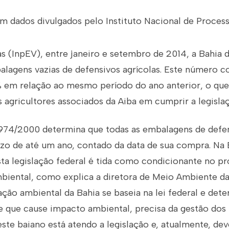
m dados divulgados pelo Instituto Nacional de Proce
 (InpEV), entre janeiro e setembro de 2014, a Bahia 
alagens vazias de defensivos agrícolas. Este número 
 em relação ao mesmo período do ano anterior, o que 
agricultores associados da Aiba em cumprir a legisla
 9.974/2000 determina que todas as embalagens de defe
azo de até um ano, contado da data de sua compra. Na 
a legislação federal é tida como condicionante no p
biental, como explica a diretora de Meio Ambiente da
lação ambiental da Bahia se baseia na lei federal e det
e que cause impacto ambiental, precisa da gestão dos r
ste baiano está atendo a legislação e, atualmente, de