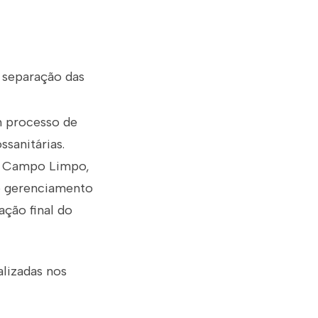
 separação das
m processo de
sanitárias.
al Campo Limpo,
de gerenciamento
ação final do
lizadas nos