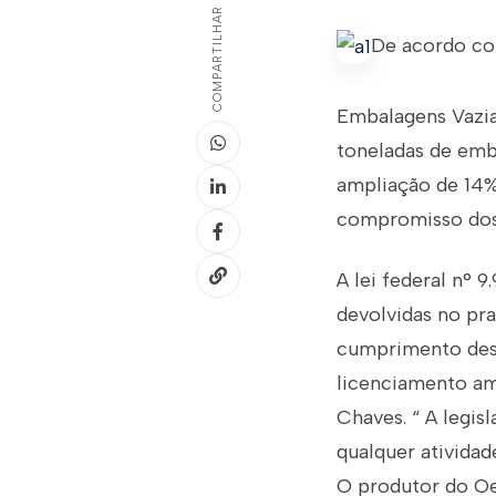
COMPARTILHAR
De acordo co
Embalagens Vazias
toneladas de emb
ampliação de 14%
compromisso dos 
A lei federal n°
devolvidas no pr
cumprimento dest
licenciamento am
Chaves. “ A legis
qualquer atividad
O produtor do Oe