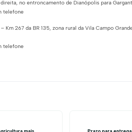
à direita, no entroncamento de Dianópolis para Gargant
m telefone
– Km 267 da BR 135, zona rural da Vila Campo Grand
m telefone
gricultura mais
Prazo para entreg