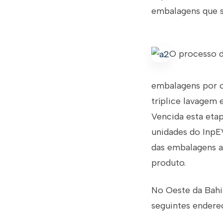
embalagens que sã
O processo d
embalagens por c
tríplice lavagem 
Vencida esta eta
unidades do InpE
das embalagens at
produto.
No Oeste da Bahi
seguintes endere