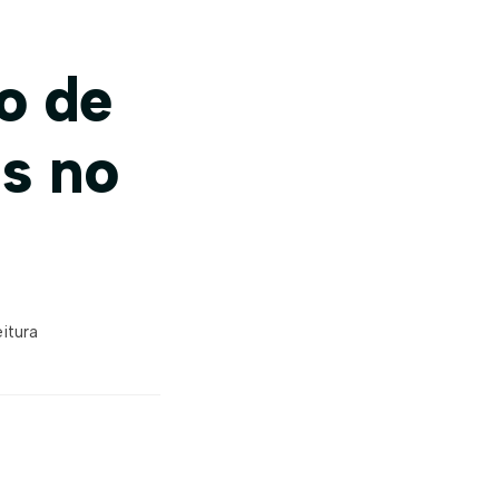
o de
s no
eitura