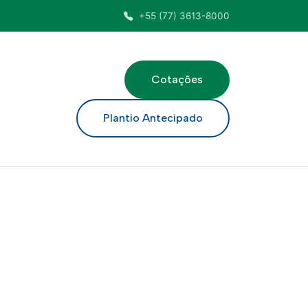
+55 (77) 3613-8000
Cotações
ar
Plantio Antecipado