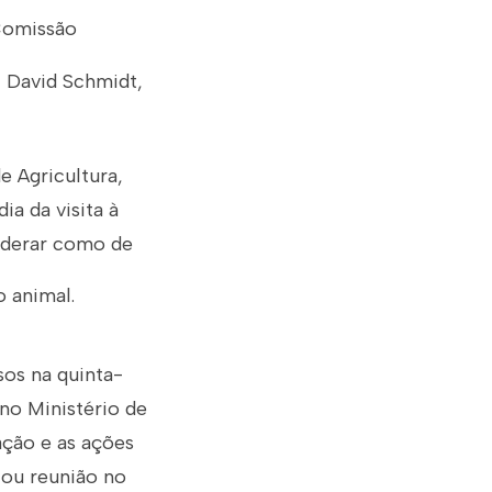
 Comissão
, David Schmidt,
 Agricultura,
a da visita à
siderar como de
o animal.
os na quinta-
 no Ministério de
ação e as ações
lou reunião no