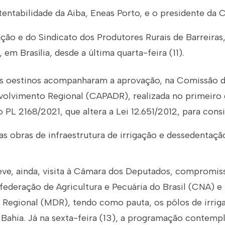
tentabilidade da Aiba, Eneas Porto, e o presidente da
ação e do Sindicato dos Produtores Rurais de Barreiras
m Brasília, desde a última quarta-feira (11).
s oestinos acompanharam a aprovação, na Comissão de
olvimento Regional (CAPADR), realizada no primeiro di
do PL 2168/2021, que altera a Lei 12.651/2012, para con
 as obras de infraestrutura de irrigação e dessedentaçã
ve, ainda, visita à Câmara dos Deputados, compromiss
nfederação de Agricultura e Pecuária do Brasil (CNA) e
Regional (MDR), tendo como pauta, os pólos de irrig
 Bahia. Já na sexta-feira (13), a programação contemp