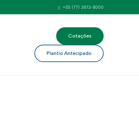
+55 (77) 3613-8000
Cotações
ar
Plantio Antecipado