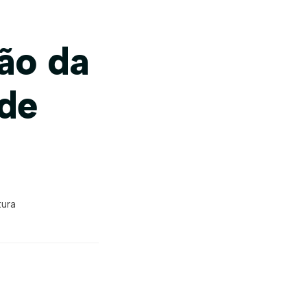
ião da
de
tura