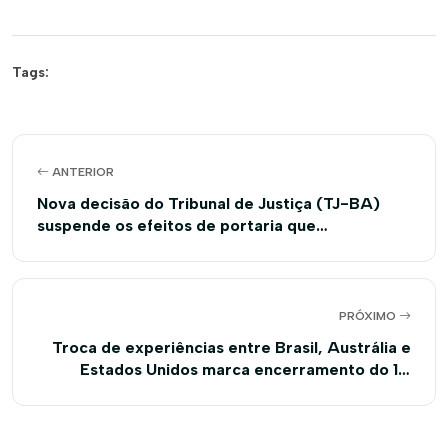
Tags:
ANTERIOR
Nova decisão do Tribunal de Justiça (TJ-BA)
suspende os efeitos de portaria que
regularizava uma área de 360 mil hectares de
terras na região da Coaceral, oeste do Estado
PRÓXIMO
Troca de experiências entre Brasil, Austrália e
Estados Unidos marca encerramento do 11º
Congresso Brasileiro do Algodão