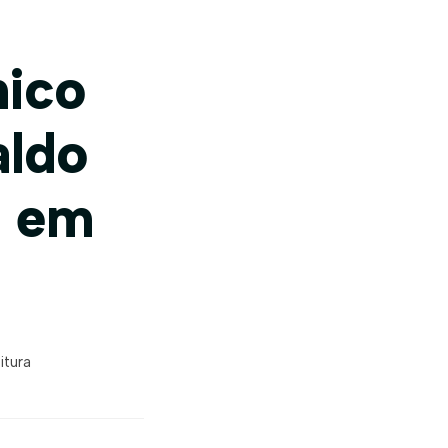
nico
aldo
s em
itura