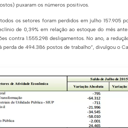
postos) puxaram os números positivos.
todos os setores foram perdidos em julho 157.905 po
eclínio de 0,39% em relação ao estoque do mês anter
ões contra 1.555.298 desligamentos. No ano, a reduçã
 perda de 494.386 postos de trabalho”, divulgou o C