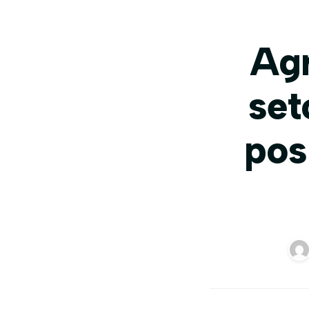
Agr
set
pos