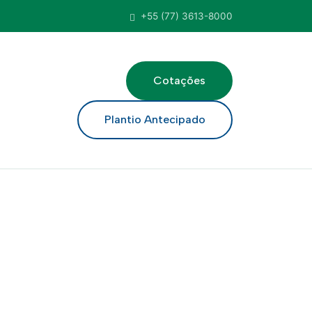
+55 (77) 3613-8000
Cotações
ar
Plantio Antecipado