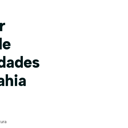
r
de
idades
ahia
tura