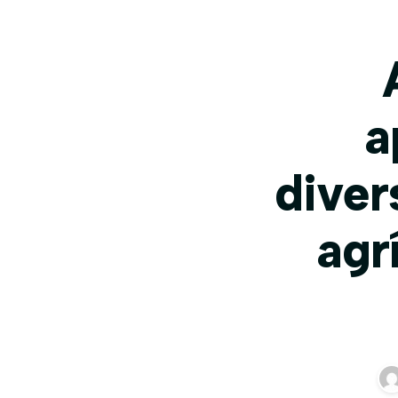
a
diver
agr