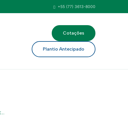
+55 (77) 3613-8000
Cotações
ar
Plantio Antecipado
..