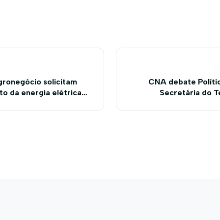
gronegócio solicitam
CNA debate Políti
o da energia elétrica
Secretária do T
 irrigadas