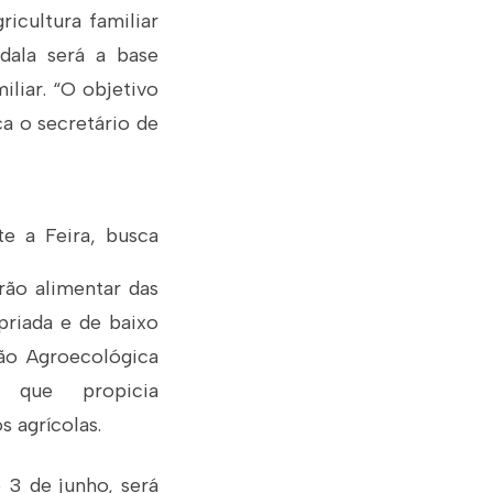
icultura familiar
dala será a base
liar. “O objetivo
ca o secretário de
e a Feira, busca
drão alimentar das
priada e de baixo
ão Agroecológica
l que propicia
s agrícolas.
 3 de junho, será