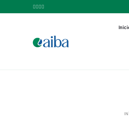
Iníci
IN