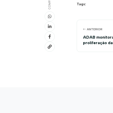
Tags:
ANTERIOR
ADAB monitora
proliferação da
soja