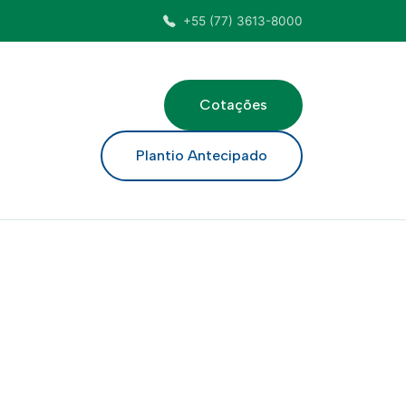
+55 (77) 3613-8000
Cotações
ar
Plantio Antecipado