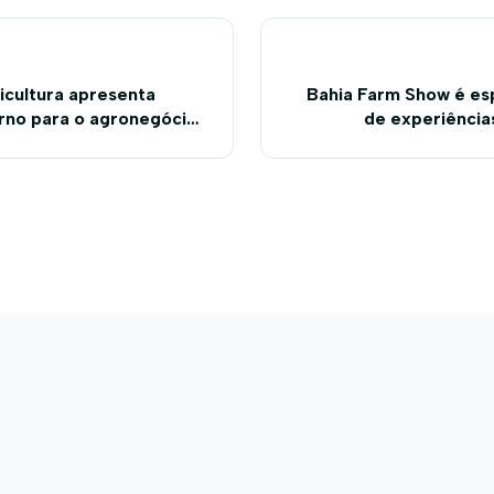
icultura apresenta
Bahia Farm Show é es
rno para o agronegócio
de experiência
à Bahia Farm Show 2019