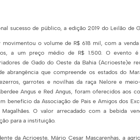
nal sucesso de público, a
edição 2019 do Leilão de 
 movimentou o volume de R$ 618 mil, com a venda
idos, a um preço médio de R$ 1.500. O evento é
iadores de Gado do Oeste da Bahia (Acrioeste)e re
de abrangência que compreende os estados do Mara
Bezerros, garrotes e novilhas da raça Nelore e meio
berdee Angus e Red Angus, foram oferecidos aos c
 em benefício da Associação de Pais e Amigos dos Exc
 Magalhães. O valor arrecadado com a bebida ve
ão para a instituição.
ente da Acrioeste, Mário Cesar Mascarenhas, a agric