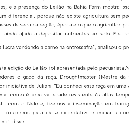
as, e a presença do Leilão na Bahia Farm mostra isso
 diferencial, porque não existe agricultura sem p
eses de seca na região, época em que o agricultor po
, ainda ajuda a depositar nutrientes ao solo. Ele 
a lucra vendendo a carne na entressafra”, analisou o pr
ta edição do Leilão foi apresentada pelo pecuarista A
adores o gado da raça, Droughtmaster (Mestre da S
por iniciativa de Juliani. “Eu conheci essa raça em uma 
ca, como é uma variedade resistente às altas tempe
to com o Nelore, fizemos a inseminação em barrig
s trouxemos para cá. A expectativa é iniciar a com
no”, disse.