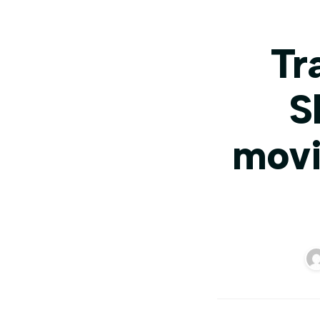
Tr
S
movi