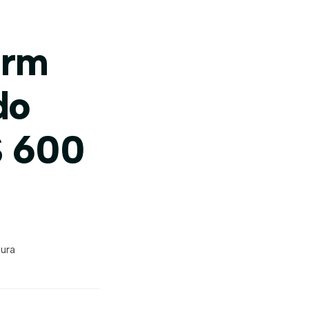
arm
do
$ 600
tura