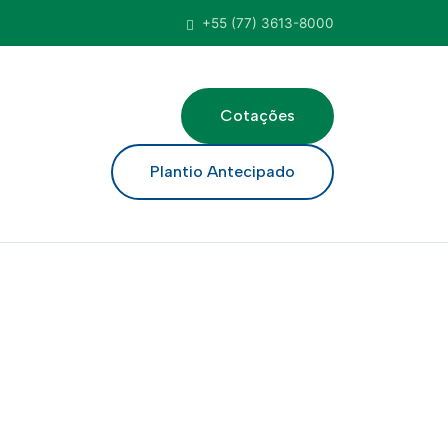
+55 (77) 3613-8000
Cotações
ar
Plantio Antecipado