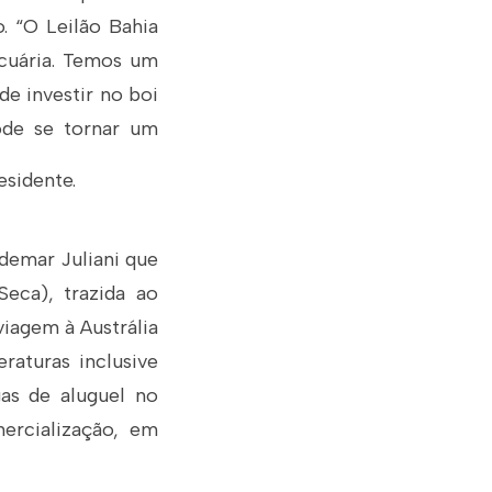
. “O Leilão Bahia
ecuária. Temos um
de investir no boi
pode se tornar um
esidente.
demar Juliani que
eca), trazida ao
viagem à Austrália
raturas inclusive
as de aluguel no
ercialização, em