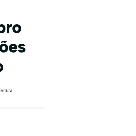
pro
hões
o
leitura