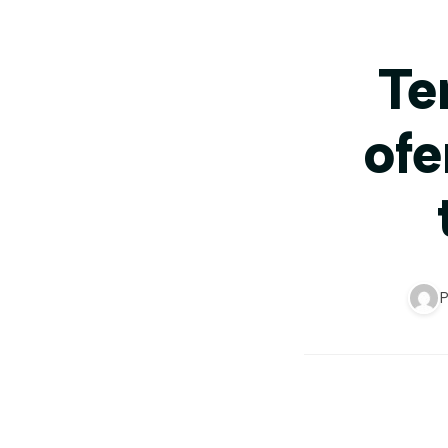
Te
ofe