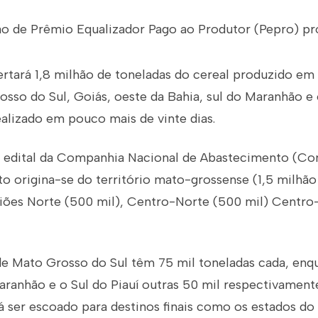
ão de Prêmio Equalizador Pago ao Produtor (Pepro) p
ertará 1,8 milhão de toneladas do cereal produzido e
sso do Sul, Goiás, oeste da Bahia, sul do Maranhão e o
ealizado em pouco mais de vinte dias.
edital da Companhia Nacional de Abastecimento (Con
o origina-se do território mato-grossense (1,5 milhão
iões Norte (500 mil), Centro-Norte (500 mil) Centro-
de Mato Grosso do Sul têm 75 mil toneladas cada, enq
aranhão e o Sul do Piauí outras 50 mil respectivament
á ser escoado para destinos finais como os estados d