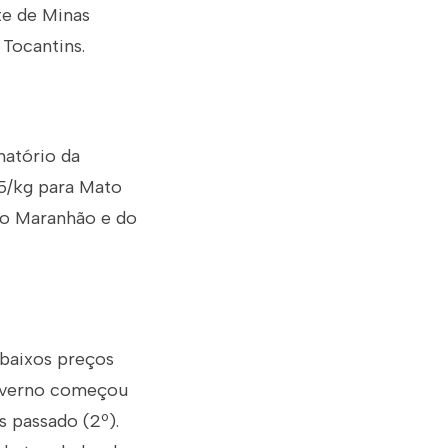
te de Minas
 Tocantins.
atório da
5/kg para Mato
 do Maranhão e do
 baixos preços
governo começou
 passado (2º).