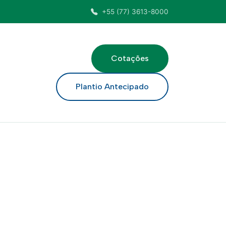
+55 (77) 3613-8000
Cotações
ar
Plantio Antecipado