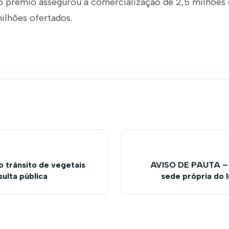
 prêmio assegurou a comercialização de 2,5 milhões 
ilhões ofertados.
o trânsito de vegetais
AVISO DE PAUTA – 
ulta pública
sede própria do I