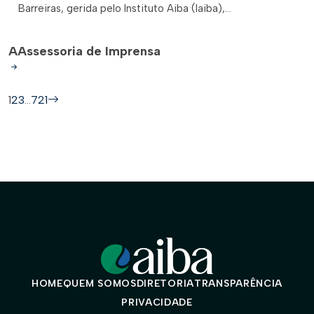
Barreiras, gerida pelo Instituto Aiba (Iaiba),...
A
Assessoria de Imprensa
1
2
3
…
721
HOME
QUEM SOMOS
DIRETORIA
TRANSPARÊNCIA
PRIVACIDADE