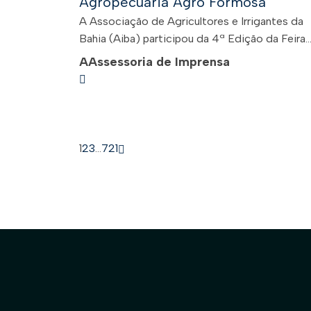
Agropecuária Agro Formosa
A Associação de Agricultores e Irrigantes da
Bahia (Aiba) participou da 4ª Edição da Feira..
A
Assessoria de Imprensa
1
2
3
…
721