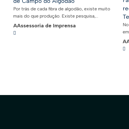
Fa
de Campo do Algodão
re
Por trás de cada fibra de algodão, existe muito
.
mais do que produção. Existe pesquisa,...
Te
No
A
Assessoria de Imprensa
em 
A