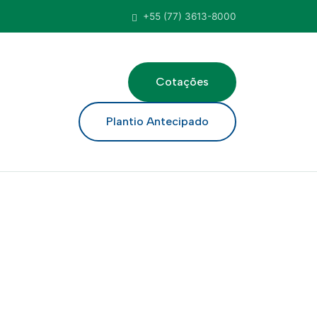
+55 (77) 3613-8000
Cotações
ar
Plantio Antecipado