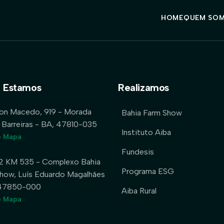
HOME
QUEM SO
 Estamos
Realizamos
lon Macedo, 919 - Morada
Bahia Farm Show
 Barreiras - BA, 47810-035
Instituto Aiba
o Mapa
Fundesis
2 KM 535 - Complexo Bahia
Programa ESG
how, Luís Eduardo Magalhães
 47850-000
Aiba Rural
o Mapa