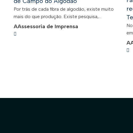
Fa
de Campo do Algodão
re
Por trás de cada fibra de algodão, existe muito
.
mais do que produção. Existe pesquisa,...
Te
No
A
Assessoria de Imprensa
em 
A