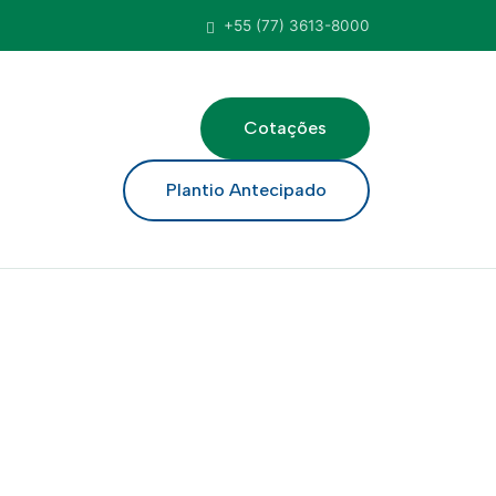
+55 (77) 3613-8000
Cotações
ar
Plantio Antecipado