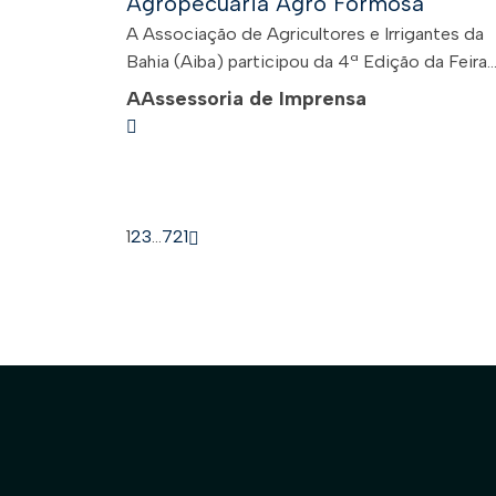
Agropecuária Agro Formosa
A Associação de Agricultores e Irrigantes da
Bahia (Aiba) participou da 4ª Edição da Feira..
A
Assessoria de Imprensa
1
2
3
…
721