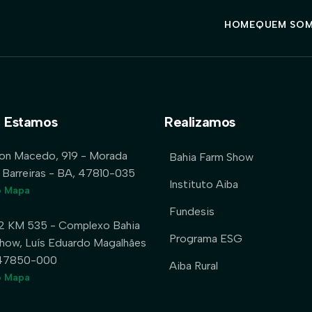
HOME
QUEM SO
 Estamos
Realizamos
lon Macedo, 919 - Morada
Bahia Farm Show
 Barreiras - BA, 47810-035
Instituto Aiba
o Mapa
Fundesis
2 KM 535 - Complexo Bahia
Programa ESG
how, Luís Eduardo Magalhães
 47850-000
Aiba Rural
o Mapa